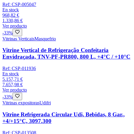
Ref:
CSP-005047
En stock
968,82 €
1.330,86 €
Ver producto
-
33
%
Vitrinas Verticais
Masquefrio
Vitrine Vertical de Refrigeração Confeitaria
Envidraçada, TNV-PF-PR800, 800 L, +4°C / +10°C
Ref:
CSP-011936
En stock
5.157,71 €
7.657,98 €
Ver producto
-
33
%
Vitrinas expositoras
Udifri
Vitrine Refrigerada Circular Udi, Bebidas, 8 Gar.,
+4/+15°C, 3097.300
Ref:
CSP-013508