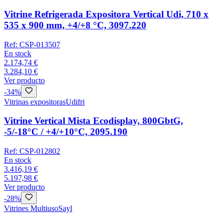
Vitrine Refrigerada Expositora Vertical Udi, 710 x
535 x 900 mm, +4/+8 °C, 3097.220
Ref:
CSP-013507
En stock
2.174,74 €
3.284,10 €
Ver producto
-
34
%
Vitrinas expositoras
Udifri
Vitrine Vertical Mista Ecodisplay, 800GbtG,
-5/-18°C / +4/+10°C, 2095.190
Ref:
CSP-012802
En stock
3.416,19 €
5.197,98 €
Ver producto
-
28
%
Vitrines Multiuso
Sayl