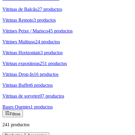
Vitrinas de Balcão
27
productos
Vitrinas Remoto
3
productos
Vitrines Peixe / Marisco
45
productos
Vitrines Multiuso
24
productos
Vitrinas Horizontais
3
productos
Vitrinas expositoras
251
productos
Vitrinas Drop-In
16
productos
Vitrinas Buffet
6
productos
Vitrinas de sorvetes
97
productos
Bases Quentes
1
productos
Filtros
241 productos