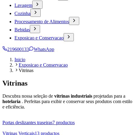
Lavagem
Cozinha
Processamento de Alimentos
Bebidas
Exposicao e Conservacao
219600133
WhatsApp
Inicio
Exposicao e Conservacao
Vitrinas
Vitrinas
Descubra nossa seleção de
vitrinas industriais
projetadas para a
hotelaria
. Perfeitas para exibir e conservar seus produtos com estilo
e eficiência.
Portas deslizantes traseiras
7
productos
Vitrinas Verticais
13
productos