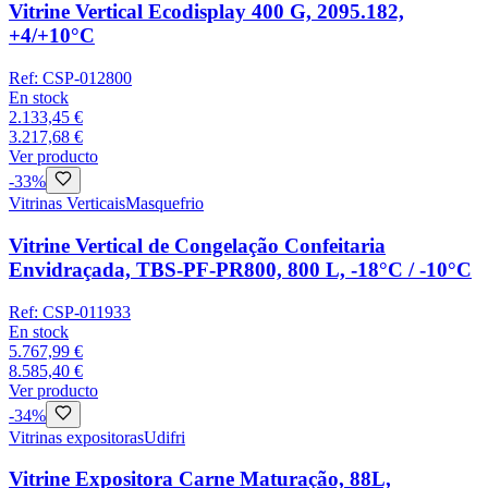
Vitrine Vertical Ecodisplay 400 G, 2095.182,
+4/+10°C
Ref:
CSP-012800
En stock
2.133,45 €
3.217,68 €
Ver producto
-
33
%
Vitrinas Verticais
Masquefrio
Vitrine Vertical de Congelação Confeitaria
Envidraçada, TBS-PF-PR800, 800 L, -18°C / -10°C
Ref:
CSP-011933
En stock
5.767,99 €
8.585,40 €
Ver producto
-
34
%
Vitrinas expositoras
Udifri
Vitrine Expositora Carne Maturação, 88L,