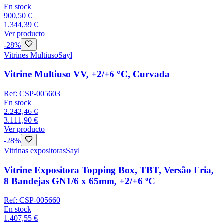
En stock
900,50 €
1.344,39 €
Ver producto
-
28
%
Vitrines Multiuso
Sayl
Vitrine Multiuso VV, +2/+6 °C, Curvada
Ref:
CSP-005603
En stock
2.242,46 €
3.111,90 €
Ver producto
-
28
%
Vitrinas expositoras
Sayl
Vitrine Expositora Topping Box, TBT, Versão Fria,
8 Bandejas GN1/6 x 65mm, +2/+6 ºC
Ref:
CSP-005660
En stock
1.407,55 €