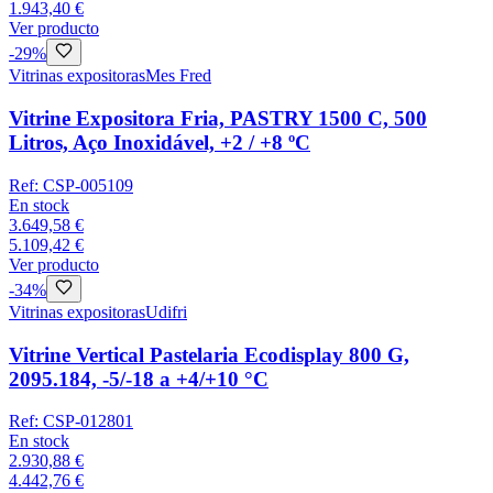
1.943,40 €
Ver producto
-
29
%
Vitrinas expositoras
Mes Fred
Vitrine Expositora Fria, PASTRY 1500 C, 500
Litros, Aço Inoxidável, +2 / +8 ºC
Ref:
CSP-005109
En stock
3.649,58 €
5.109,42 €
Ver producto
-
34
%
Vitrinas expositoras
Udifri
Vitrine Vertical Pastelaria Ecodisplay 800 G,
2095.184, -5/-18 a +4/+10 °C
Ref:
CSP-012801
En stock
2.930,88 €
4.442,76 €