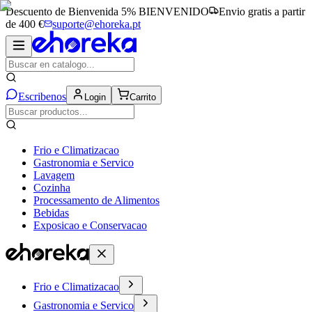
Descuento de Bienvenida 5%
BIENVENIDO
Envio gratis a partir
de 400 €
suporte@ehoreka.pt
Escribenos
Login
Carrito
Frio e Climatizacao
Gastronomia e Servico
Lavagem
Cozinha
Processamento de Alimentos
Bebidas
Exposicao e Conservacao
Frio e Climatizacao
Gastronomia e Servico