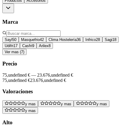
Productos
Accesorios
Marca
Sayl
50
Masquefrio
42
Clima Hostelería
36
Infrico
28
Sagi
18
Udifri
17
Casfri
9
Arilex
8
Ver mas (7)
Precio
75,undefined €
—
23.676,undefined €
75,undefined €
23.676,undefined €
Valoraciones
y mas
y mas
y mas
y mas
Alto