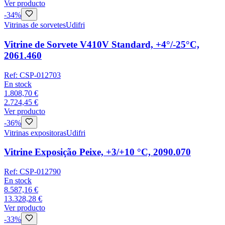
Ver producto
-
34
%
Vitrinas de sorvetes
Udifri
Vitrine de Sorvete V410V Standard, +4°/-25°C,
2061.460
Ref:
CSP-012703
En stock
1.808,70 €
2.724,45 €
Ver producto
-
36
%
Vitrinas expositoras
Udifri
Vitrine Exposição Peixe, +3/+10 °C, 2090.070
Ref:
CSP-012790
En stock
8.587,16 €
13.328,28 €
Ver producto
-
33
%