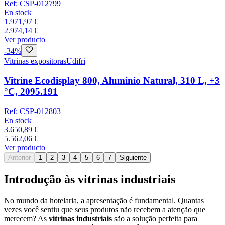
Ref:
CSP-012799
En stock
1.971,97 €
2.974,14 €
Ver producto
-
34
%
Vitrinas expositoras
Udifri
Vitrine Ecodisplay 800, Alumínio Natural, 310 L, +3
°C, 2095.191
Ref:
CSP-012803
En stock
3.650,89 €
5.562,06 €
Ver producto
Anterior
1
2
3
4
5
6
7
Siguiente
Introdução às vitrinas industriais
No mundo da hotelaria, a apresentação é fundamental. Quantas
vezes você sentiu que seus produtos não recebem a atenção que
merecem? As
vitrinas industriais
são a solução perfeita para