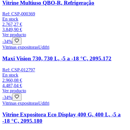
Vitrine Multiuso QBO-R, Refrigeração
Ref:
CSP-000369
En stock
2.767,27 €
3.849,90 €
Ver producto
-
34
%
Vitrinas expositoras
Udifri
Maxi Vision 730, 730 L, -5 a -18 °C, 2095.172
Ref:
CSP-012797
En stock
2.960,08 €
4.487,04 €
Ver producto
-
34
%
Vitrinas expositoras
Udifri
Vitrine Expositora Eco Display 400 G, 400 L, -5 a
-18 °C, 2095.180