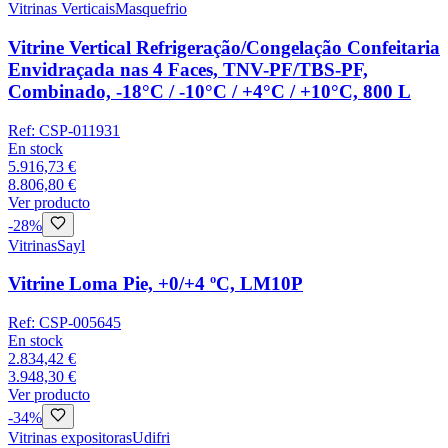
Vitrinas Verticais
Masquefrio
Vitrine Vertical Refrigeração/Congelação Confeitaria
Envidraçada nas 4 Faces, TNV-PF/TBS-PF,
Combinado, -18°C / -10°C / +4°C / +10°C, 800 L
Ref:
CSP-011931
En stock
5.916,73 €
8.806,80 €
Ver producto
-
28
%
Vitrinas
Sayl
Vitrine Loma Pie, +0/+4 ºC, LM10P
Ref:
CSP-005645
En stock
2.834,42 €
3.948,30 €
Ver producto
-
34
%
Vitrinas expositoras
Udifri