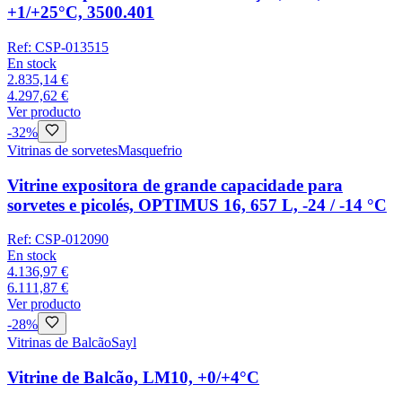
+1/+25°C, 3500.401
Ref:
CSP-013515
En stock
2.835,14 €
4.297,62 €
Ver producto
-
32
%
Vitrinas de sorvetes
Masquefrio
Vitrine expositora de grande capacidade para
sorvetes e picolés, OPTIMUS 16, 657 L, -24 / -14 °C
Ref:
CSP-012090
En stock
4.136,97 €
6.111,87 €
Ver producto
-
28
%
Vitrinas de Balcão
Sayl
Vitrine de Balcão, LM10, +0/+4°C