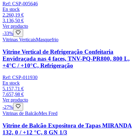
Ref:
CSP-005646
En stock
2.260,19 €
3.136,50 €
Ver producto
-
33
%
Vitrinas Verticais
Masquefrio
Vitrine Vertical de Refrigeração Confeitaria
Envidraçada nas 4 faces, TNV-PQ-PR800, 800 L,
+4°C / +10°C, Refrigeração
Ref:
CSP-011930
En stock
5.157,71 €
7.657,98 €
Ver producto
-
27
%
Vitrinas de Balcão
Mes Fred
Vitrine de Balcão Expositora de Tapas MIRANDA
132, 0 / +12 °C, 8 GN 1/3