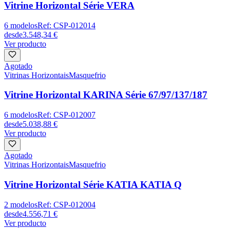
Vitrine Horizontal Série VERA
6
modelos
Ref:
CSP-012014
desde
3.548,34 €
Ver producto
Agotado
Vitrinas Horizontais
Masquefrio
Vitrine Horizontal KARINA Série 67/97/137/187
6
modelos
Ref:
CSP-012007
desde
5.038,88 €
Ver producto
Agotado
Vitrinas Horizontais
Masquefrio
Vitrine Horizontal Série KATIA KATIA Q
2
modelos
Ref:
CSP-012004
desde
4.556,71 €
Ver producto