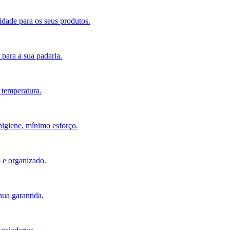
idade para os seus produtos.
 para a sua padaria.
 temperatura.
higiene, mínimo esforço.
o e organizado.
ua garantida.