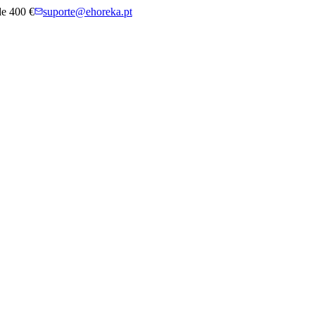
 de 400 €
suporte@ehoreka.pt