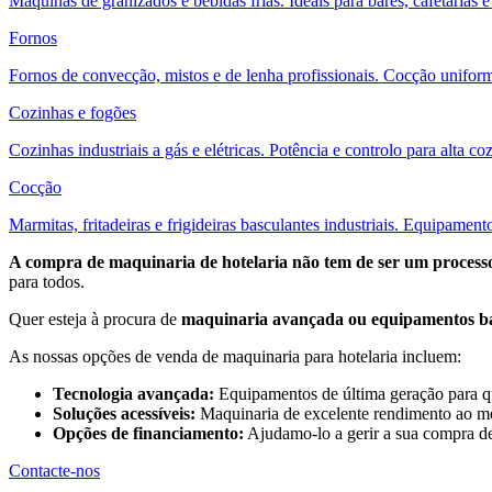
Máquinas de granizados e bebidas frias. Ideais para bares, cafetarias e
Fornos
Fornos de convecção, mistos e de lenha profissionais. Cocção uniforme
Cozinhas e fogões
Cozinhas industriais a gás e elétricas. Potência e controlo para alta co
Cocção
Marmitas, fritadeiras e frigideiras basculantes industriais. Equipamen
A compra de maquinaria de hotelaria não tem de ser um process
para todos.
Quer esteja à procura de
maquinaria avançada ou equipamentos bá
As nossas opções de venda de maquinaria para hotelaria incluem:
Tecnologia avançada:
Equipamentos de última geração para 
Soluções acessíveis:
Maquinaria de excelente rendimento ao me
Opções de financiamento:
Ajudamo-lo a gerir a sua compra de 
Contacte-nos