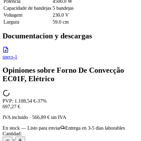
Potência
4500.0 W
Capacidade de bandejas
5 bandejas
Voltagem
230.0 V
Largura
59.0 cm
Documentacion y descargas
specs-1
Opiniones sobre
Forno De Convecção
EC01F, Elétrico
PVP:
1.108,54 €
-
37
%
697,27 €
IVA incluido
·
566,89 €
sin IVA
En stock — Listo para enviar
Entrega en 3-5 dias laborables
Cantidad:
1