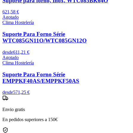
Suporte para forno, Inox, WTC085BK64O
621,58 €
Agotado
Clima Hostelería
Suporte Para Forno Série
WTC085GN11O/WTC085GN12O
desde
611,21 €
Agotado
Clima Hostelería
Suporte Para Forno Série
EMPPKF40AS/EMPPKF50AS
desde
571,25 €
Envio gratis
En pedidos superiores a 150€