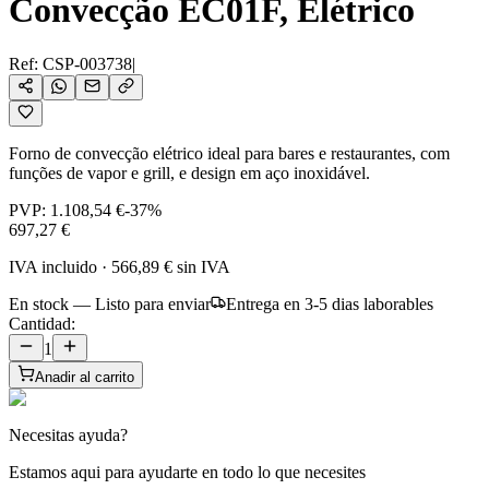
Convecção EC01F, Elétrico
Ref:
CSP-003738
|
Forno de convecção elétrico ideal para bares e restaurantes, com
funções de vapor e grill, e design em aço inoxidável.
PVP:
1.108,54 €
-
37
%
697,27 €
IVA incluido
·
566,89 €
sin IVA
En stock — Listo para enviar
Entrega en 3-5 dias laborables
Cantidad:
1
Anadir al carrito
Necesitas ayuda?
Estamos aqui para ayudarte en todo lo que necesites