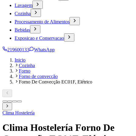
Lavagem
Cozinha
Processamento de Alimentos
Bebidas
Exposicao e Conservacao
219600133
WhatsApp
Inicio
Cozinha
Forno
Forno de convecção
Forno De Convecção EC01F, Elétrico
Clima Hostelería
Clima Hostelería Forno De