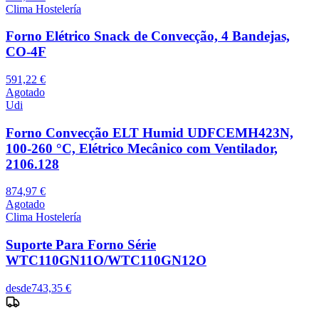
Clima Hostelería
Forno Elétrico Snack de Convecção, 4 Bandejas,
CO-4F
591,22 €
Agotado
Udi
Forno Convecção ELT Humid UDFCEMH423N,
100-260 °C, Elétrico Mecânico com Ventilador,
2106.128
874,97 €
Agotado
Clima Hostelería
Suporte Para Forno Série
WTC110GN11O/WTC110GN12O
desde
743,35 €