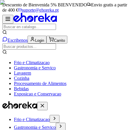
Descuento de Bienvenida 5%
BIENVENIDO
Envio gratis a partir
de 400 €
suporte@ehoreka.pt
Escribenos
Login
Carrito
Frio e Climatizacao
Gastronomia e Servico
Lavagem
Cozinha
Processamento de Alimentos
Bebidas
Exposicao e Conservacao
Frio e Climatizacao
Gastronomia e Servico