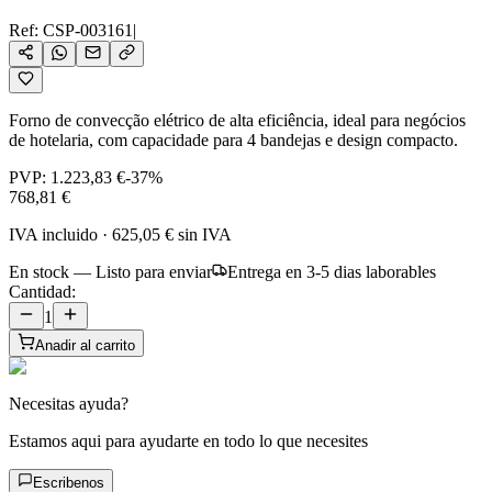
Ref:
CSP-003161
|
Forno de convecção elétrico de alta eficiência, ideal para negócios
de hotelaria, com capacidade para 4 bandejas e design compacto.
PVP:
1.223,83 €
-
37
%
768,81 €
IVA incluido
·
625,05 €
sin IVA
En stock — Listo para enviar
Entrega en 3-5 dias laborables
Cantidad:
1
Anadir al carrito
Necesitas ayuda?
Estamos aqui para ayudarte en todo lo que necesites
Escribenos