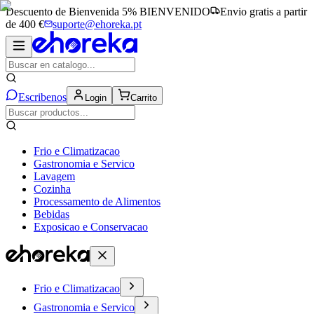
Descuento de Bienvenida 5%
BIENVENIDO
Envio gratis a partir
de 400 €
suporte@ehoreka.pt
Escribenos
Login
Carrito
Frio e Climatizacao
Gastronomia e Servico
Lavagem
Cozinha
Processamento de Alimentos
Bebidas
Exposicao e Conservacao
Frio e Climatizacao
Gastronomia e Servico