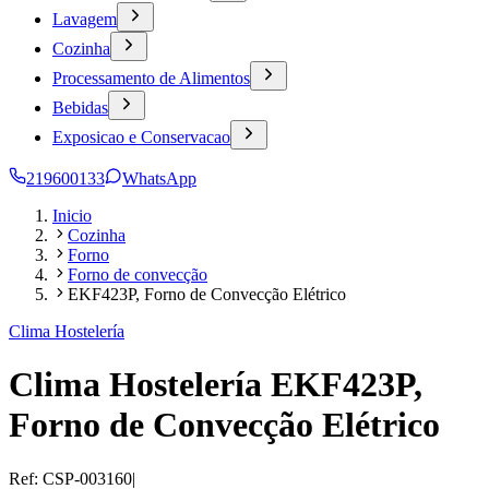
Lavagem
Cozinha
Processamento de Alimentos
Bebidas
Exposicao e Conservacao
219600133
WhatsApp
Inicio
Cozinha
Forno
Forno de convecção
EKF423P, Forno de Convecção Elétrico
Clima Hostelería
Clima Hostelería EKF423P,
Forno de Convecção Elétrico
Ref:
CSP-003160
|