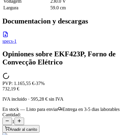
Voltagem
230.0 V
Largura
59.0 cm
Documentacion y descargas
specs-1
Opiniones sobre
EKF423P, Forno de
Convecção Elétrico
PVP:
1.165,55 €
-
37
%
732,19 €
IVA incluido
·
595,28 €
sin IVA
En stock — Listo para enviar
Entrega en 3-5 dias laborables
Cantidad:
1
Anadir al carrito