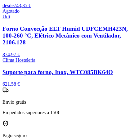
desde
743,35 €
Agotado
Udi
Forno Convecção ELT Humid UDFCEMH423N,
100-260 °C, Elétrico Mecânico com Ventilador,
2106.128
874,97 €
Clima Hostelería
Suporte para forno, Inox, WTC085BK64O
621,58 €
Envio gratis
En pedidos superiores a 150€
Pago seguro