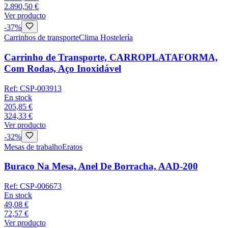
2.890,50 €
Ver producto
-
37
%
Carrinhos de transporte
Clima Hostelería
Carrinho de Transporte, CARROPLATAFORMA,
Com Rodas, Aço Inoxidável
Ref:
CSP-003913
En stock
205,85 €
324,33 €
Ver producto
-
32
%
Mesas de trabalho
Eratos
Buraco Na Mesa, Anel De Borracha, AAD-200
Ref:
CSP-006673
En stock
49,08 €
72,57 €
Ver producto