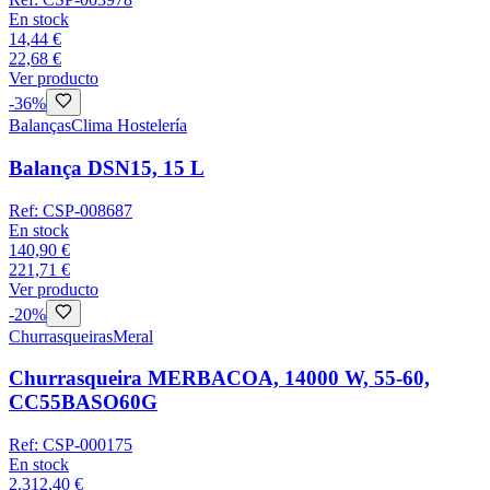
En stock
14,44 €
22,68 €
Ver producto
-
36
%
Balanças
Clima Hostelería
Balança DSN15, 15 L
Ref:
CSP-008687
En stock
140,90 €
221,71 €
Ver producto
-
20
%
Churrasqueiras
Meral
Churrasqueira MERBACOA, 14000 W, 55-60,
CC55BASO60G
Ref:
CSP-000175
En stock
2.312,40 €