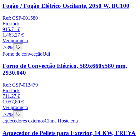
Fogão / Fogão Elétrico Oscilante, 2050 W, BC100
Ref:
CSP-001580
En stock
915,71 €
1.463,27 €
Ver producto
-
33
%
Forno de convecção
Udi
Forno de Convecção Elétrico, 589x660x580 mm,
2930.040
Ref:
CSP-013479
En stock
711,27 €
1.057,80 €
Ver producto
-
37
%
aquecedores externos
Clima Hostelería
Aquecedor de Pellets para Exterior, 14 KW, FREYA