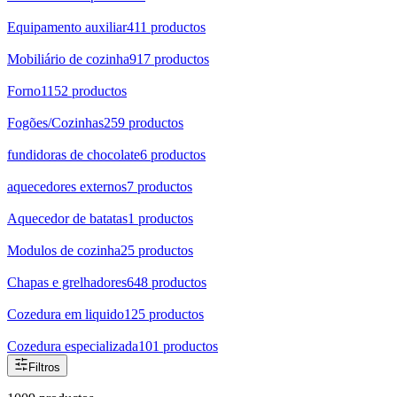
Equipamento auxiliar
411
productos
Mobiliário de cozinha
917
productos
Forno
1152
productos
Fogões/Cozinhas
259
productos
fundidoras de chocolate
6
productos
aquecedores externos
7
productos
Aquecedor de batatas
1
productos
Modulos de cozinha
25
productos
Chapas e grelhadores
648
productos
Cozedura em liquido
125
productos
Cozedura especializada
101
productos
Filtros