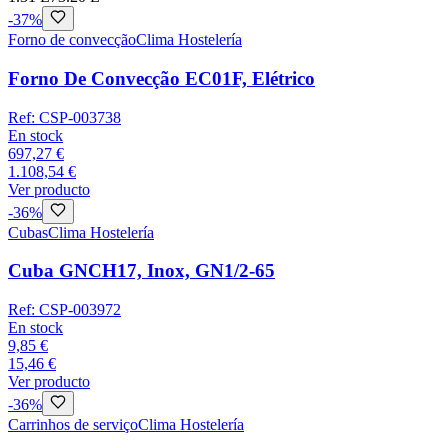
-
37
%
Forno de convecção
Clima Hostelería
Forno De Convecção EC01F, Elétrico
Ref:
CSP-003738
En stock
697,27 €
1.108,54 €
Ver producto
-
36
%
Cubas
Clima Hostelería
Cuba GNCH17, Inox, GN1/2-65
Ref:
CSP-003972
En stock
9,85 €
15,46 €
Ver producto
-
36
%
Carrinhos de serviço
Clima Hostelería