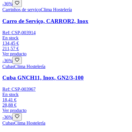
-
36
%
Carrinhos de serviço
Clima Hostelería
Carro de Serviço, CARROR2, Inox
Ref:
CSP-003914
En stock
134,45 €
211,57 €
Ver producto
-
36
%
Cubas
Clima Hostelería
Cuba GNCH11, Inox, GN2/3-100
Ref:
CSP-003967
En stock
18,41 €
28,88 €
Ver producto
-
36
%
Cubas
Clima Hostelería