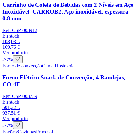
Carrinho de Coleta de Bebidas com 2 Níveis em Aço
Inoxidável, CARROB2, Aço inoxidável, espessura
0.8 mm
Ref:
CSP-003912
En stock
108,03 €
169,76 €
Ver producto
-
37
%
Forno de convecção
Clima Hostelería
Forno Elétrico Snack de Convecção, 4 Bandejas,
CO-4F
Ref:
CSP-003739
En stock
591,22 €
937,51 €
Ver producto
-
37
%
Fogões/Cozinhas
Frucosol