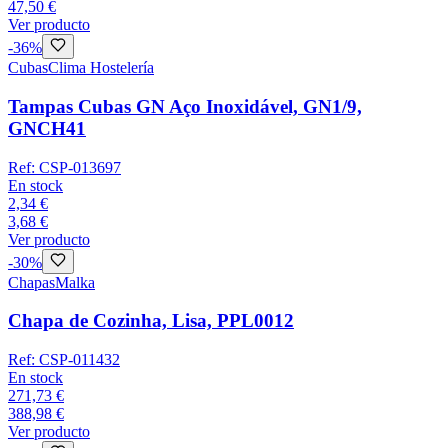
47,50 €
Ver producto
-
36
%
Cubas
Clima Hostelería
Tampas Cubas GN Aço Inoxidável, GN1/9,
GNCH41
Ref:
CSP-013697
En stock
2,34 €
3,68 €
Ver producto
-
30
%
Chapas
Malka
Chapa de Cozinha, Lisa, PPL0012
Ref:
CSP-011432
En stock
271,73 €
388,98 €
Ver producto