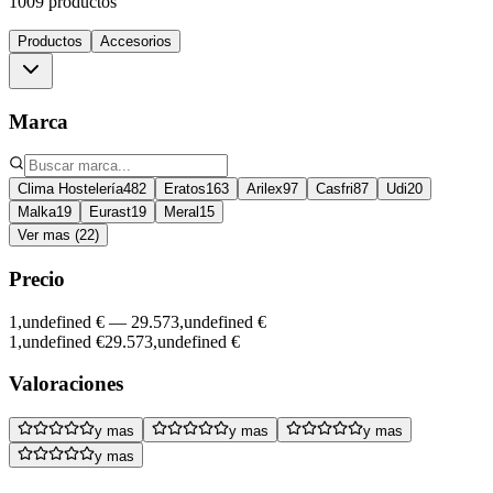
1009 productos
Productos
Accesorios
Marca
Clima Hostelería
482
Eratos
163
Arilex
97
Casfri
87
Udi
20
Malka
19
Eurast
19
Meral
15
Ver mas (22)
Precio
1,undefined €
—
29.573,undefined €
1,undefined €
29.573,undefined €
Valoraciones
y mas
y mas
y mas
y mas