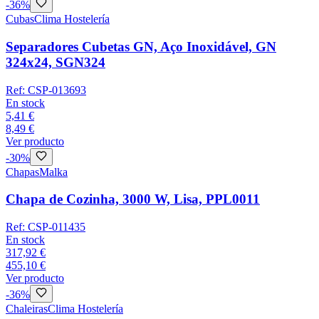
-
36
%
Cubas
Clima Hostelería
Separadores Cubetas GN, Aço Inoxidável, GN
324x24, SGN324
Ref:
CSP-013693
En stock
5,41 €
8,49 €
Ver producto
-
30
%
Chapas
Malka
Chapa de Cozinha, 3000 W, Lisa, PPL0011
Ref:
CSP-011435
En stock
317,92 €
455,10 €
Ver producto
-
36
%
Chaleiras
Clima Hostelería