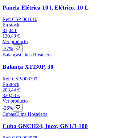
Panela Elétrica 10 l, Elétrico, 10 L
Ref:
CSP-001616
En stock
83,04 €
130,49 €
Ver producto
-
37
%
Balanças
Clima Hostelería
Balança XTI30P, 30
Ref:
CSP-008799
En stock
203,44 €
320,53 €
Ver producto
-
36
%
Cubas
Clima Hostelería
Cuba GNCH24, Inox, GN1/3-100
Ref:
CSP-003978