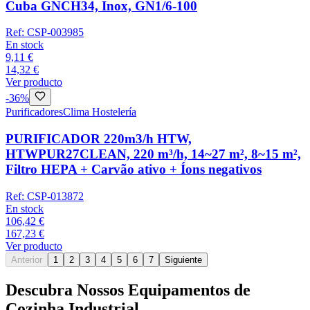
Cuba GNCH34, Inox, GN1/6-100
Ref:
CSP-003985
En stock
9,11 €
14,32 €
Ver producto
-
36
%
Purificadores
Clima Hostelería
PURIFICADOR 220m3/h HTW,
HTWPUR27CLEAN, 220 m³/h, 14~27 m², 8~15 m²,
Filtro HEPA + Carvão ativo + Íons negativos
Ref:
CSP-013872
En stock
106,42 €
167,23 €
Ver producto
Anterior
1
2
3
4
5
6
7
Siguiente
Descubra Nossos Equipamentos de
Cozinha Industrial