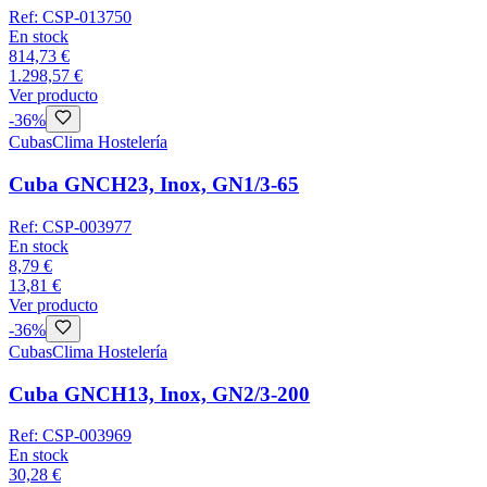
Ref:
CSP-013750
En stock
814,73 €
1.298,57 €
Ver producto
-
36
%
Cubas
Clima Hostelería
Cuba GNCH23, Inox, GN1/3-65
Ref:
CSP-003977
En stock
8,79 €
13,81 €
Ver producto
-
36
%
Cubas
Clima Hostelería
Cuba GNCH13, Inox, GN2/3-200
Ref:
CSP-003969
En stock
30,28 €