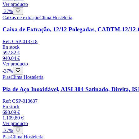
Ver producto
-
37
%
Caixas de extração
Clima Hostelería
Caixa de Extração, 12/12 Polegadas, CADTM-12/12-
Ref:
CSP-013718
En stock
592,82 €
940,04 €
Ver producto
-
37
%
Pias
Clima Hostelería
Pia de Aço Inoxidável, AISI 304 Satinado, Direita,
Ref:
CSP-013637
En stock
698,09 €
1.109,80 €
Ver producto
-
37
%
Pias
Clima Hostelería