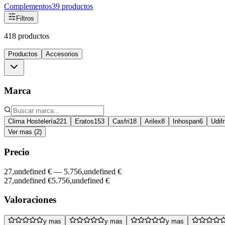
Complementos
39
productos
Filtros
418 productos
Productos
Accesorios
Marca
Clima Hostelería
221
Eratos
153
Casfri
18
Arilex
8
Inhospan
6
Udifr
Ver mas (2)
Precio
27,undefined €
—
5.756,undefined €
27,undefined €
5.756,undefined €
Valoraciones
y mas
y mas
y mas