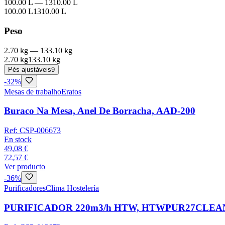
100.00 L
—
1310.00 L
100.00 L
1310.00 L
Peso
2.70 kg
—
133.10 kg
2.70 kg
133.10 kg
Pés ajustáveis
9
-
32
%
Mesas de trabalho
Eratos
Buraco Na Mesa, Anel De Borracha, AAD-200
Ref:
CSP-006673
En stock
49,08 €
72,57 €
Ver producto
-
36
%
Purificadores
Clima Hostelería
PURIFICADOR 220m3/h HTW, HTWPUR27CLEAN, 220 m