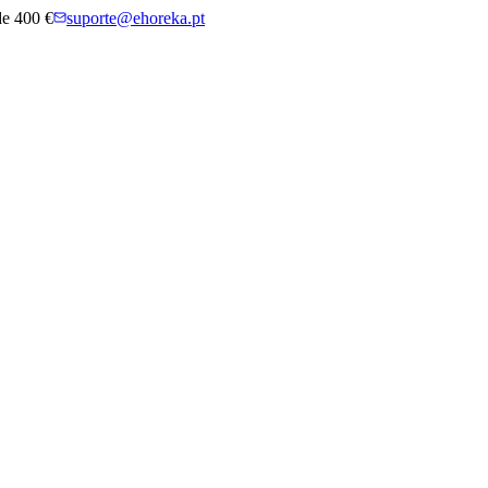
 de 400 €
suporte@ehoreka.pt