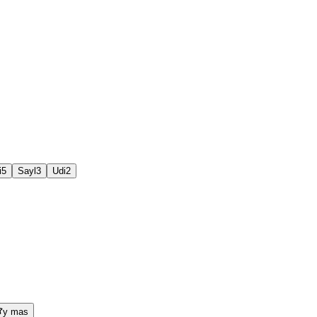
i
5
Sayl
3
Udi
2
y mas