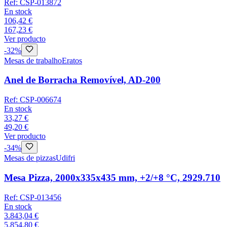
Ref:
CSP-013872
En stock
106,42 €
167,23 €
Ver producto
-
32
%
Mesas de trabalho
Eratos
Anel de Borracha Removível, AD-200
Ref:
CSP-006674
En stock
33,27 €
49,20 €
Ver producto
-
34
%
Mesas de pizzas
Udifri
Mesa Pizza, 2000x335x435 mm, +2/+8 °C, 2929.710
Ref:
CSP-013456
En stock
3.843,04 €
5.854,80 €