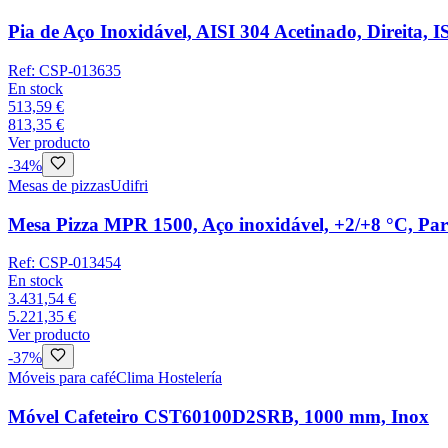
Pia de Aço Inoxidável, AISI 304 Acetinado, Direita
Ref:
CSP-013635
En stock
513,59 €
813,35 €
Ver producto
-
34
%
Mesas de pizzas
Udifri
Mesa Pizza MPR 1500, Aço inoxidável, +2/+8 °C, Pa
Ref:
CSP-013454
En stock
3.431,54 €
5.221,35 €
Ver producto
-
37
%
Móveis para café
Clima Hostelería
Móvel Cafeteiro CST60100D2SRB, 1000 mm, Inox