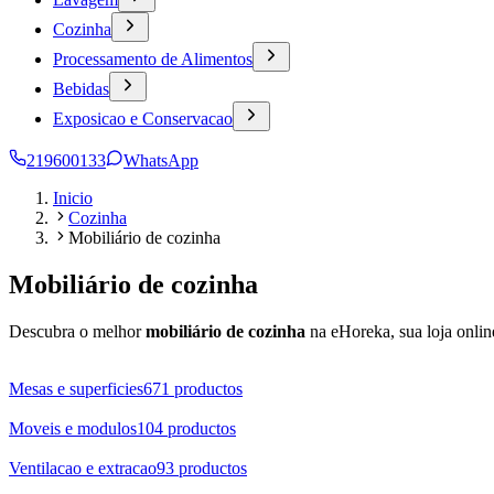
Cozinha
Processamento de Alimentos
Bebidas
Exposicao e Conservacao
219600133
WhatsApp
Inicio
Cozinha
Mobiliário de cozinha
Mobiliário de cozinha
Descubra o melhor
mobiliário de cozinha
na eHoreka, sua loja onli
Mesas e superficies
671
productos
Moveis e modulos
104
productos
Ventilacao e extracao
93
productos