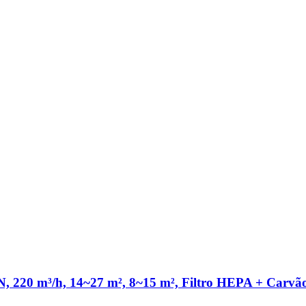
³/h, 14~27 m², 8~15 m², Filtro HEPA + Carvão at