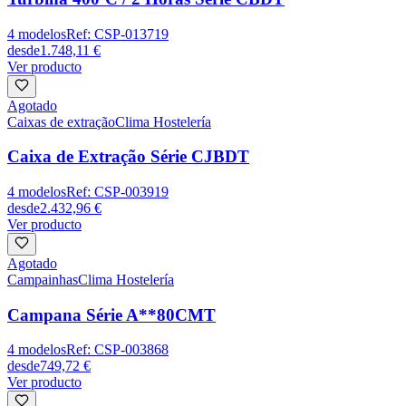
4
modelos
Ref:
CSP-013719
desde
1.748,11 €
Ver producto
Agotado
Caixas de extração
Clima Hostelería
Caixa de Extração Série CJBDT
4
modelos
Ref:
CSP-003919
desde
2.432,96 €
Ver producto
Agotado
Campainhas
Clima Hostelería
Campana Série A**80CMT
4
modelos
Ref:
CSP-003868
desde
749,72 €
Ver producto