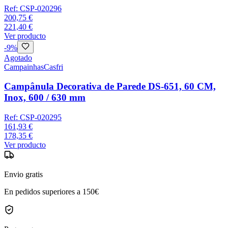
Ref:
CSP-020296
200,75 €
221,40 €
Ver producto
-
9
%
Agotado
Campainhas
Casfri
Campânula Decorativa de Parede DS-651, 60 CM,
Inox, 600 / 630 mm
Ref:
CSP-020295
161,93 €
178,35 €
Ver producto
Envio gratis
En pedidos superiores a 150€