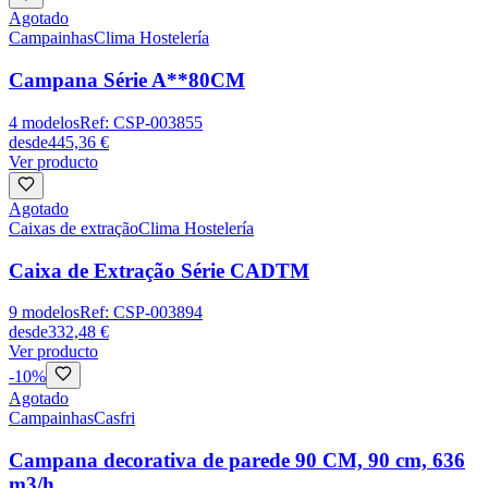
Agotado
Campainhas
Clima Hostelería
Campana Série A**80CM
4
modelos
Ref:
CSP-003855
desde
445,36 €
Ver producto
Agotado
Caixas de extração
Clima Hostelería
Caixa de Extração Série CADTM
9
modelos
Ref:
CSP-003894
desde
332,48 €
Ver producto
-
10
%
Agotado
Campainhas
Casfri
Campana decorativa de parede 90 CM, 90 cm, 636
m3/h