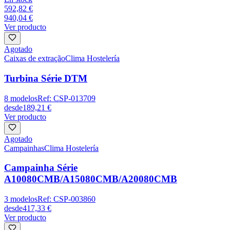
592,82 €
940,04 €
Ver producto
Agotado
Caixas de extração
Clima Hostelería
Turbina Série DTM
8
modelos
Ref:
CSP-013709
desde
189,21 €
Ver producto
Agotado
Campainhas
Clima Hostelería
Campainha Série
A10080CMB/A15080CMB/A20080CMB
3
modelos
Ref:
CSP-003860
desde
417,33 €
Ver producto