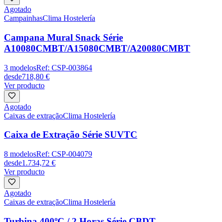
Agotado
Campainhas
Clima Hostelería
Campana Mural Snack Série
A10080CMBT/A15080CMBT/A20080CMBT
3
modelos
Ref:
CSP-003864
desde
718,80 €
Ver producto
Agotado
Caixas de extração
Clima Hostelería
Caixa de Extração Série SUVTC
8
modelos
Ref:
CSP-004079
desde
1.734,72 €
Ver producto
Agotado
Caixas de extração
Clima Hostelería
Turbina 400ºC / 2 Horas Série CBDT