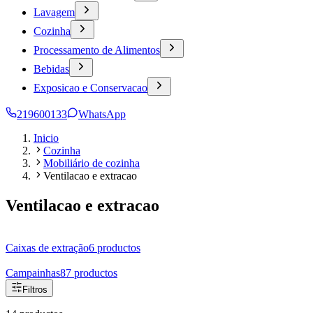
Lavagem
Cozinha
Processamento de Alimentos
Bebidas
Exposicao e Conservacao
219600133
WhatsApp
Inicio
Cozinha
Mobiliário de cozinha
Ventilacao e extracao
Ventilacao e extracao
Caixas de extração
6
productos
Campainhas
87
productos
Filtros