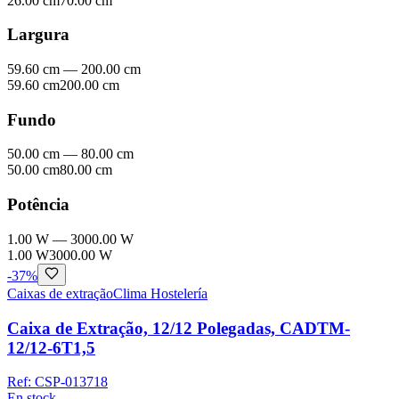
26.00 cm
70.00 cm
Largura
59.60 cm
—
200.00 cm
59.60 cm
200.00 cm
Fundo
50.00 cm
—
80.00 cm
50.00 cm
80.00 cm
Potência
1.00 W
—
3000.00 W
1.00 W
3000.00 W
-
37
%
Caixas de extração
Clima Hostelería
Caixa de Extração, 12/12 Polegadas, CADTM-
12/12-6T1,5
Ref:
CSP-013718
En stock