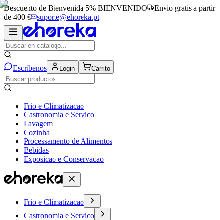
Descuento de Bienvenida 5%
BIENVENIDO
Envio gratis a partir
de 400 €
suporte@ehoreka.pt
Escribenos
Login
Carrito
Frio e Climatizacao
Gastronomia e Servico
Lavagem
Cozinha
Processamento de Alimentos
Bebidas
Exposicao e Conservacao
Frio e Climatizacao
Gastronomia e Servico