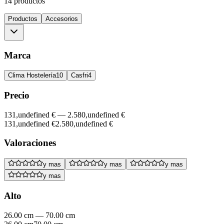
14 productos
Productos
Accesorios
Marca
Clima Hostelería
10
Casfri
4
Precio
131,undefined €
—
2.580,undefined €
131,undefined €
2.580,undefined €
Valoraciones
y mas
y mas
y mas
y mas
Alto
26.00 cm
—
70.00 cm