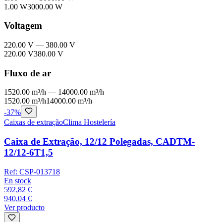
1.00 W
3000.00 W
Voltagem
220.00 V
—
380.00 V
220.00 V
380.00 V
Fluxo de ar
1520.00 m³/h
—
14000.00 m³/h
1520.00 m³/h
14000.00 m³/h
-
37
%
Caixas de extração
Clima Hostelería
Caixa de Extração, 12/12 Polegadas, CADTM-
12/12-6T1,5
Ref:
CSP-013718
En stock
592,82 €
940,04 €
Ver producto