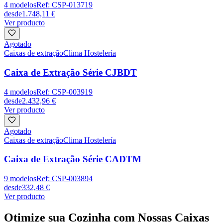
4
modelos
Ref:
CSP-013719
desde
1.748,11 €
Ver producto
Agotado
Caixas de extração
Clima Hostelería
Caixa de Extração Série CJBDT
4
modelos
Ref:
CSP-003919
desde
2.432,96 €
Ver producto
Agotado
Caixas de extração
Clima Hostelería
Caixa de Extração Série CADTM
9
modelos
Ref:
CSP-003894
desde
332,48 €
Ver producto
Otimize sua Cozinha com Nossas Caixas