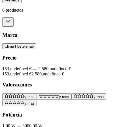
Filtros
6 productos
Marca
Clima Hostelería
6
Precio
153,undefined €
—
2.580,undefined €
153,undefined €
2.580,undefined €
Valoraciones
y mas
y mas
y mas
y mas
Potência
1.00 W
—
3000.00 W