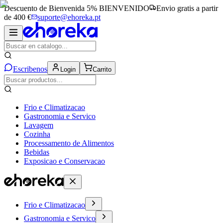
Descuento de Bienvenida 5%
BIENVENIDO
Envio gratis a partir
de 400 €
suporte@ehoreka.pt
Escribenos
Login
Carrito
Frio e Climatizacao
Gastronomia e Servico
Lavagem
Cozinha
Processamento de Alimentos
Bebidas
Exposicao e Conservacao
Frio e Climatizacao
Gastronomia e Servico