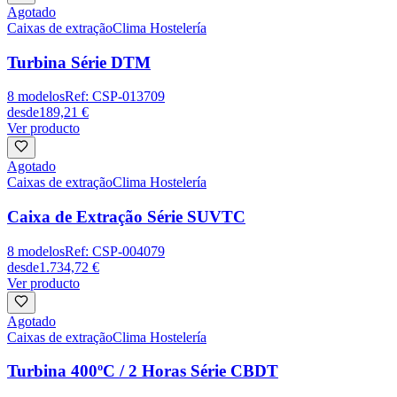
Agotado
Caixas de extração
Clima Hostelería
Turbina Série DTM
8
modelos
Ref:
CSP-013709
desde
189,21 €
Ver producto
Agotado
Caixas de extração
Clima Hostelería
Caixa de Extração Série SUVTC
8
modelos
Ref:
CSP-004079
desde
1.734,72 €
Ver producto
Agotado
Caixas de extração
Clima Hostelería
Turbina 400ºC / 2 Horas Série CBDT