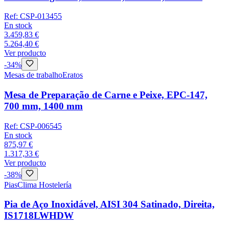
Ref:
CSP-013455
En stock
3.459,83 €
5.264,40 €
Ver producto
-
34
%
Mesas de trabalho
Eratos
Mesa de Preparação de Carne e Peixe, EPC-147,
700 mm, 1400 mm
Ref:
CSP-006545
En stock
875,97 €
1.317,33 €
Ver producto
-
38
%
Pias
Clima Hostelería
Pia de Aço Inoxidável, AISI 304 Satinado, Direita,
IS1718LWHDW