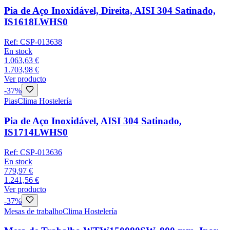
Pia de Aço Inoxidável, Direita, AISI 304 Satinado,
IS1618LWHS0
Ref:
CSP-013638
En stock
1.063,63 €
1.703,98 €
Ver producto
-
37
%
Pias
Clima Hostelería
Pia de Aço Inoxidável, AISI 304 Satinado,
IS1714LWHS0
Ref:
CSP-013636
En stock
779,97 €
1.241,56 €
Ver producto
-
37
%
Mesas de trabalho
Clima Hostelería