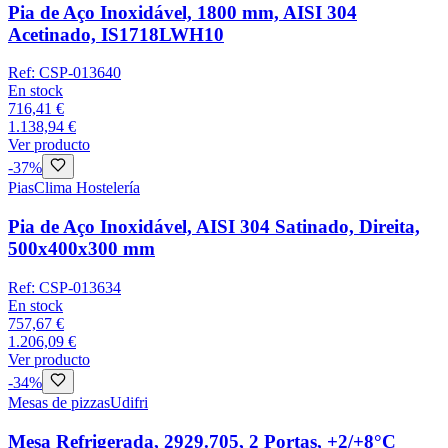
Pia de Aço Inoxidável, 1800 mm, AISI 304
Acetinado, IS1718LWH10
Ref:
CSP-013640
En stock
716,41 €
1.138,94 €
Ver producto
-
37
%
Pias
Clima Hostelería
Pia de Aço Inoxidável, AISI 304 Satinado, Direita,
500x400x300 mm
Ref:
CSP-013634
En stock
757,67 €
1.206,09 €
Ver producto
-
34
%
Mesas de pizzas
Udifri
Mesa Refrigerada, 2929.705, 2 Portas, +2/+8°C