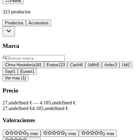
Filtros
323 productos
Productos
Accesorios
Marca
Clima Hostelería
181
Eratos
123
Casfri
6
Udifri
5
Arilex
3
Udi
2
Sayl
1
Eurast
1
Ver mas (1)
Precio
27,undefined €
—
4.185,undefined €
27,undefined €
4.185,undefined €
Valoraciones
y mas
y mas
y mas