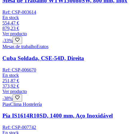
Mesa de Trabalho WTW150080SW, 800 mm, Inox
Ref:
CSP-003614
En stock
554,47 €
879,23 €
Ver producto
-
33
%
Mesas de trabalho
Eratos
Cuba Soldada, CSE-54D, Direita
Ref:
CSP-006670
En stock
251,87 €
373,92 €
Ver producto
-
38
%
Pias
Clima Hostelería
Pia IS1614R10SD, 1400 mm, Aço Inoxidável
Ref:
CSP-007742
En stock