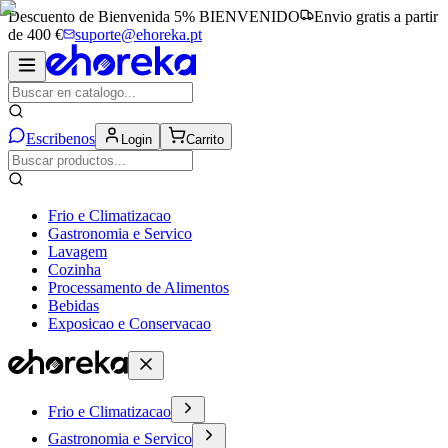
Descuento de Bienvenida 5%
BIENVENIDO
Envio gratis a partir
de 400 €
suporte@ehoreka.pt
Escribenos
Login
Carrito
Frio e Climatizacao
Gastronomia e Servico
Lavagem
Cozinha
Processamento de Alimentos
Bebidas
Exposicao e Conservacao
Frio e Climatizacao
Gastronomia e Servico