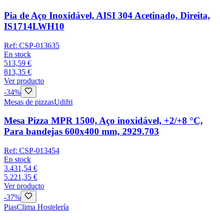
Pia de Aço Inoxidável, AISI 304 Acetinado, Direita,
IS1714LWH10
Ref:
CSP-013635
En stock
513,59 €
813,35 €
Ver producto
-
34
%
Mesas de pizzas
Udifri
Mesa Pizza MPR 1500, Aço inoxidável, +2/+8 °C,
Para bandejas 600x400 mm, 2929.703
Ref:
CSP-013454
En stock
3.431,54 €
5.221,35 €
Ver producto
-
37
%
Pias
Clima Hostelería