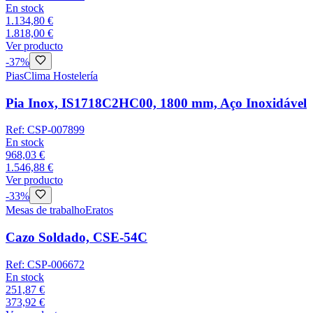
En stock
1.134,80 €
1.818,00 €
Ver producto
-
37
%
Pias
Clima Hostelería
Pia Inox, IS1718C2HC00, 1800 mm, Aço Inoxidável
Ref:
CSP-007899
En stock
968,03 €
1.546,88 €
Ver producto
-
33
%
Mesas de trabalho
Eratos
Cazo Soldado, CSE-54C
Ref:
CSP-006672
En stock
251,87 €
373,92 €