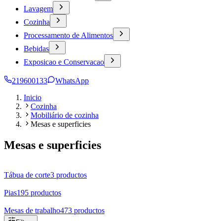
Lavagem
Cozinha
Processamento de Alimentos
Bebidas
Exposicao e Conservacao
219600133
WhatsApp
Inicio
Cozinha
Mobiliário de cozinha
Mesas e superficies
Mesas e superficies
Tábua de corte
3
productos
Pias
195
productos
Mesas de trabalho
473
productos