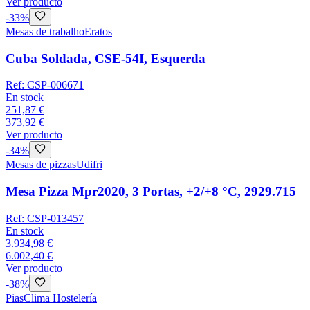
Ver producto
-
33
%
Mesas de trabalho
Eratos
Cuba Soldada, CSE-54I, Esquerda
Ref:
CSP-006671
En stock
251,87 €
373,92 €
Ver producto
-
34
%
Mesas de pizzas
Udifri
Mesa Pizza Mpr2020, 3 Portas, +2/+8 °C, 2929.715
Ref:
CSP-013457
En stock
3.934,98 €
6.002,40 €
Ver producto
-
38
%
Pias
Clima Hostelería