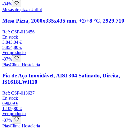
-
34
%
Mesas de pizzas
Udifri
Mesa Pizza, 2000x335x435 mm, +2/+8 °C, 2929.710
Ref:
CSP-013456
En stock
3.843,04 €
5.854,80 €
Ver producto
-
37
%
Pias
Clima Hostelería
Pia de Aço Inoxidável, AISI 304 Satinado, Direita,
IS1618LWH10
Ref:
CSP-013637
En stock
698,09 €
1.109,80 €
Ver producto
-
37
%
Pias
Clima Hostelería