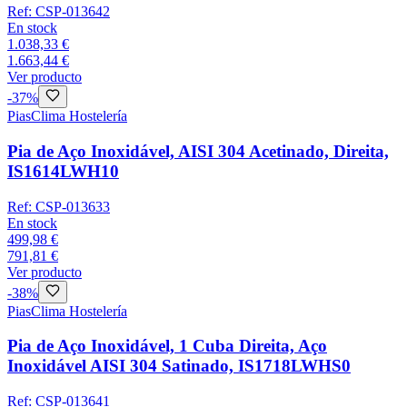
Ref:
CSP-013642
En stock
1.038,33 €
1.663,44 €
Ver producto
-
37
%
Pias
Clima Hostelería
Pia de Aço Inoxidável, AISI 304 Acetinado, Direita,
IS1614LWH10
Ref:
CSP-013633
En stock
499,98 €
791,81 €
Ver producto
-
38
%
Pias
Clima Hostelería
Pia de Aço Inoxidável, 1 Cuba Direita, Aço
Inoxidável AISI 304 Satinado, IS1718LWHS0
Ref:
CSP-013641