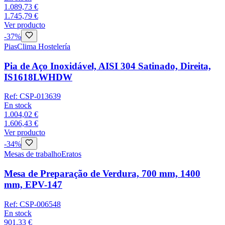
1.089,73 €
1.745,79 €
Ver producto
-
37
%
Pias
Clima Hostelería
Pia de Aço Inoxidável, AISI 304 Satinado, Direita,
IS1618LWHDW
Ref:
CSP-013639
En stock
1.004,02 €
1.606,43 €
Ver producto
-
34
%
Mesas de trabalho
Eratos
Mesa de Preparação de Verdura, 700 mm, 1400
mm, EPV-147
Ref:
CSP-006548
En stock
901,33 €