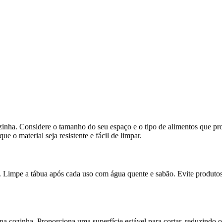
cozinha. Considere o tamanho do seu espaço e o tipo de alimentos que pr
e o material seja resistente e fácil de limpar.
l. Limpe a tábua após cada uso com água quente e sabão. Evite produto
na cozinha. Proporciona uma superfície estável para cortar, reduzindo 