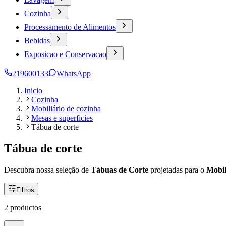
Cozinha
Processamento de Alimentos
Bebidas
Exposicao e Conservacao
219600133
WhatsApp
Inicio
Cozinha
Mobiliário de cozinha
Mesas e superficies
Tábua de corte
Tábua de corte
Descubra nossa seleção de
Tábuas de Corte
projetadas para o
Mobil
Filtros
2 productos