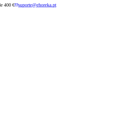
 de 400 €
suporte@ehoreka.pt