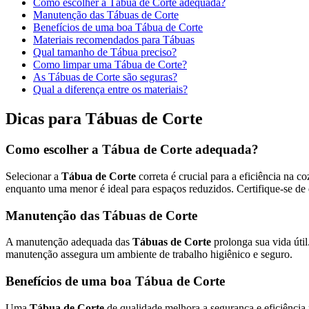
Como escolher a Tábua de Corte adequada?
Manutenção das Tábuas de Corte
Benefícios de uma boa Tábua de Corte
Materiais recomendados para Tábuas
Qual tamanho de Tábua preciso?
Como limpar uma Tábua de Corte?
As Tábuas de Corte são seguras?
Qual a diferença entre os materiais?
Dicas para Tábuas de Corte
Como escolher a Tábua de Corte adequada?
Selecionar a
Tábua de Corte
correta é crucial para a eficiência na 
enquanto uma menor é ideal para espaços reduzidos. Certifique-se de qu
Manutenção das Tábuas de Corte
A manutenção adequada das
Tábuas de Corte
prolonga sua vida úti
manutenção assegura um ambiente de trabalho higiênico e seguro.
Benefícios de uma boa Tábua de Corte
Uma
Tábua de Corte
de qualidade melhora a segurança e eficiência 