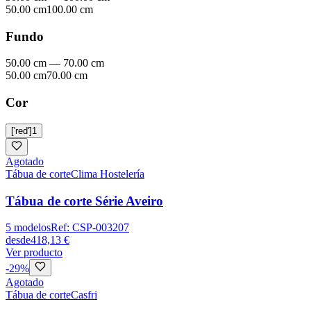
50.00 cm
100.00 cm
Fundo
50.00 cm
—
70.00 cm
50.00 cm
70.00 cm
Cor
['red']
1
Agotado
Tábua de corte
Clima Hostelería
Tábua de corte Série Aveiro
5
modelos
Ref:
CSP-003207
desde
418,13 €
Ver producto
-
29
%
Agotado
Tábua de corte
Casfri