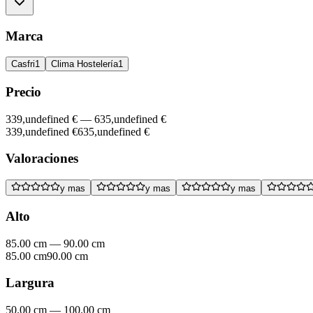
Marca
Casfri
1
Clima Hostelería
1
Precio
339,undefined €
—
635,undefined €
339,undefined €
635,undefined €
Valoraciones
y mas
y mas
y mas
Alto
85.00 cm
—
90.00 cm
85.00 cm
90.00 cm
Largura
50.00 cm
—
100.00 cm