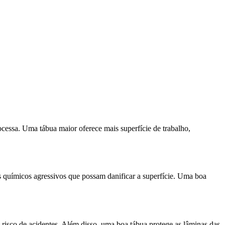
ocessa. Uma tábua maior oferece mais superfície de trabalho,
s químicos agressivos que possam danificar a superfície. Uma boa
o risco de acidentes. Além disso, uma boa tábua protege as lâminas das