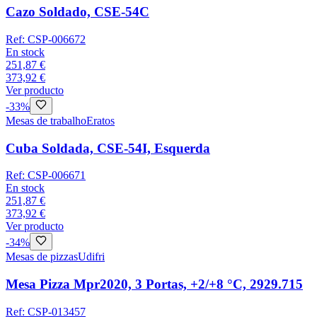
Cazo Soldado, CSE-54C
Ref:
CSP-006672
En stock
251,87 €
373,92 €
Ver producto
-
33
%
Mesas de trabalho
Eratos
Cuba Soldada, CSE-54I, Esquerda
Ref:
CSP-006671
En stock
251,87 €
373,92 €
Ver producto
-
34
%
Mesas de pizzas
Udifri
Mesa Pizza Mpr2020, 3 Portas, +2/+8 °C, 2929.715
Ref:
CSP-013457