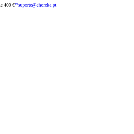
 de 400 €
suporte@ehoreka.pt