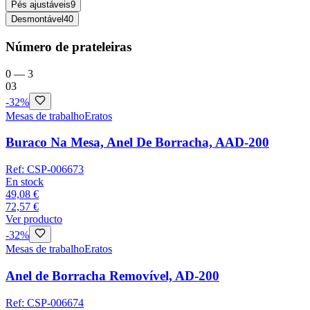
Pés ajustáveis
9
Desmontável
40
Número de prateleiras
0
—
3
0
3
-
32
%
Mesas de trabalho
Eratos
Buraco Na Mesa, Anel De Borracha, AAD-200
Ref:
CSP-006673
En stock
49,08 €
72,57 €
Ver producto
-
32
%
Mesas de trabalho
Eratos
Anel de Borracha Removível, AD-200
Ref:
CSP-006674