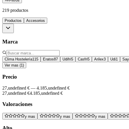
Filtros
219 productos
Productos
Accesorios
Marca
Clima Hostelería
115
Eratos
87
Udifri
5
Casfri
5
Arilex
3
Udi
1
Say
Ver mas (1)
Precio
27,undefined €
—
4.185,undefined €
27,undefined €
4.185,undefined €
Valoraciones
y mas
y mas
y mas
Alto