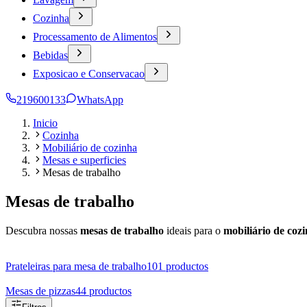
Cozinha
Processamento de Alimentos
Bebidas
Exposicao e Conservacao
219600133
WhatsApp
Inicio
Cozinha
Mobiliário de cozinha
Mesas e superficies
Mesas de trabalho
Mesas de trabalho
Descubra nossas
mesas de trabalho
ideais para o
mobiliário de coz
Prateleiras para mesa de trabalho
101
productos
Mesas de pizzas
44
productos