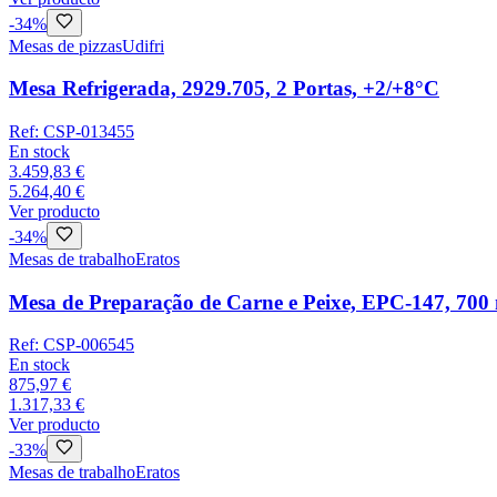
-
34
%
Mesas de pizzas
Udifri
Mesa Refrigerada, 2929.705, 2 Portas, +2/+8°C
Ref:
CSP-013455
En stock
3.459,83 €
5.264,40 €
Ver producto
-
34
%
Mesas de trabalho
Eratos
Mesa de Preparação de Carne e Peixe, EPC-147, 70
Ref:
CSP-006545
En stock
875,97 €
1.317,33 €
Ver producto
-
33
%
Mesas de trabalho
Eratos