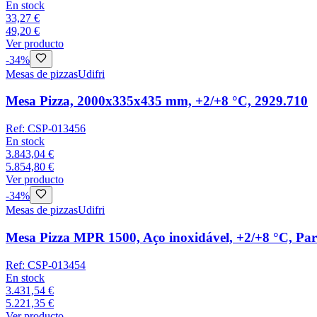
En stock
33,27 €
49,20 €
Ver producto
-
34
%
Mesas de pizzas
Udifri
Mesa Pizza, 2000x335x435 mm, +2/+8 °C, 2929.710
Ref:
CSP-013456
En stock
3.843,04 €
5.854,80 €
Ver producto
-
34
%
Mesas de pizzas
Udifri
Mesa Pizza MPR 1500, Aço inoxidável, +2/+8 °C, Pa
Ref:
CSP-013454
En stock
3.431,54 €
5.221,35 €
Ver producto