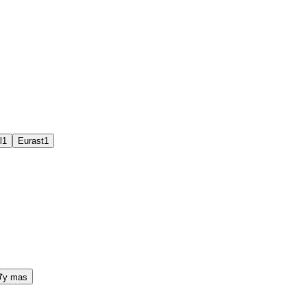
l
1
Eurast
1
y mas