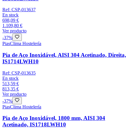
Ref:
CSP-013637
En stock
698,09 €
1.109,80 €
Ver producto
-
37
%
Pias
Clima Hostelería
Pia de Aço Inoxidável, AISI 304 Acetinado, Direita,
IS1714LWH10
Ref:
CSP-013635
En stock
513,59 €
813,35 €
Ver producto
-
37
%
Pias
Clima Hostelería
Pia de Aço Inoxidável, 1800 mm, AISI 304
Acetinado, IS1718LWH10