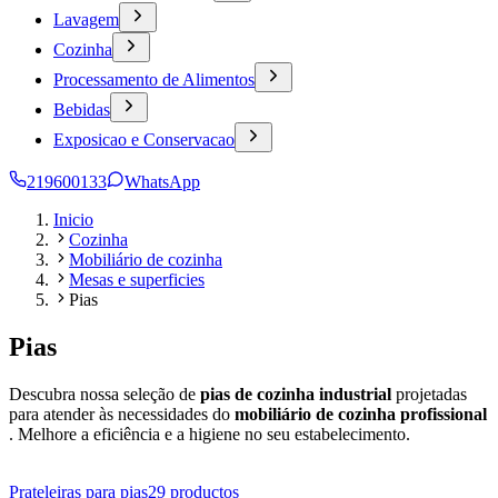
Lavagem
Cozinha
Processamento de Alimentos
Bebidas
Exposicao e Conservacao
219600133
WhatsApp
Inicio
Cozinha
Mobiliário de cozinha
Mesas e superficies
Pias
Pias
Descubra nossa seleção de
pias de cozinha industrial
projetadas
para atender às necessidades do
mobiliário de cozinha profissional
. Melhore a eficiência e a higiene no seu estabelecimento.
Prateleiras para pias
29
productos