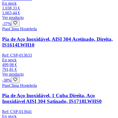
En stock
1.038,33 €
1.663,44 €
Ver producto
-
37
%
Pias
Clima Hostelería
Pia de Aço Inoxidável, AISI 304 Acetinado, Direita,
IS1614LWH10
Ref:
CSP-013633
En stock
499,98 €
791,81 €
Ver producto
-
38
%
Pias
Clima Hostelería
Pia de Aço Inoxidável, 1 Cuba Direita, Aço
Inoxidável AISI 304 Satinado, IS1718LWHS0
Ref:
CSP-013641
En stock