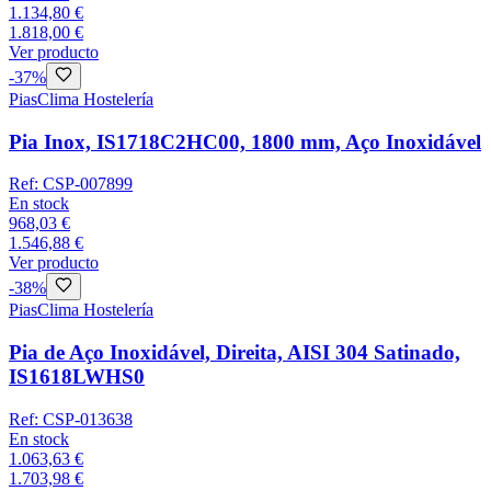
1.134,80 €
1.818,00 €
Ver producto
-
37
%
Pias
Clima Hostelería
Pia Inox, IS1718C2HC00, 1800 mm, Aço Inoxidável
Ref:
CSP-007899
En stock
968,03 €
1.546,88 €
Ver producto
-
38
%
Pias
Clima Hostelería
Pia de Aço Inoxidável, Direita, AISI 304 Satinado,
IS1618LWHS0
Ref:
CSP-013638
En stock
1.063,63 €
1.703,98 €