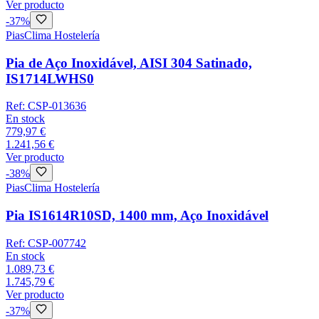
Ver producto
-
37
%
Pias
Clima Hostelería
Pia de Aço Inoxidável, AISI 304 Satinado,
IS1714LWHS0
Ref:
CSP-013636
En stock
779,97 €
1.241,56 €
Ver producto
-
38
%
Pias
Clima Hostelería
Pia IS1614R10SD, 1400 mm, Aço Inoxidável
Ref:
CSP-007742
En stock
1.089,73 €
1.745,79 €
Ver producto
-
37
%