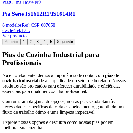
Pias
Clima Hostelería
Pia Série IS1612R1/IS1614R1
6
modelos
Ref:
CSP-007658
desde
454,17 €
Ver producto
Anterior
1
2
3
4
5
Siguiente
Pias de Cozinha Industrial para
Profissionais
Na eHoreka, entendemos a importância de contar com
pias de
cozinha industrial
de alta qualidade no setor de hotelaria. Nossos
produtos são projetados para oferecer durabilidade e eficiência,
essenciais para qualquer cozinha profissional.
Com uma ampla gama de opções, nossas pias se adaptam às
necessidades específicas de cada estabelecimento, garantindo um
fluxo de trabalho ótimo e uma limpeza impecável.
Explore nossas opções e descubra como nossas pias podem
melhorar sua cozinha: