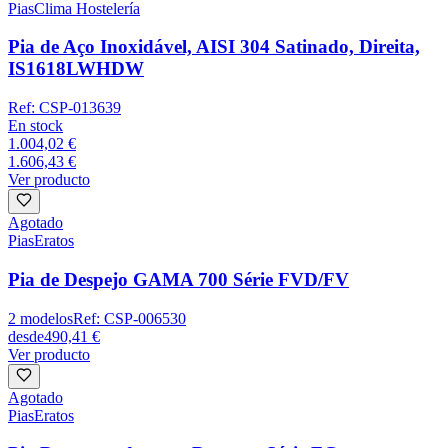
Pias
Clima Hostelería
Pia de Aço Inoxidável, AISI 304 Satinado, Direita,
IS1618LWHDW
Ref:
CSP-013639
En stock
1.004,02 €
1.606,43 €
Ver producto
Agotado
Pias
Eratos
Pia de Despejo GAMA 700 Série FVD/FV
2
modelos
Ref:
CSP-006530
desde
490,41 €
Ver producto
Agotado
Pias
Eratos