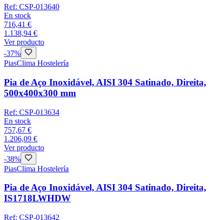
Ref:
CSP-013640
En stock
716,41 €
1.138,94 €
Ver producto
-
37
%
Pias
Clima Hostelería
Pia de Aço Inoxidável, AISI 304 Satinado, Direita,
500x400x300 mm
Ref:
CSP-013634
En stock
757,67 €
1.206,09 €
Ver producto
-
38
%
Pias
Clima Hostelería
Pia de Aço Inoxidável, AISI 304 Satinado, Direita,
IS1718LWHDW
Ref:
CSP-013642