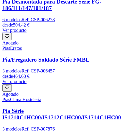
Pia Desmontada para Descarte Série FG-
186/111/147/101/187
6
modelos
Ref:
CSP-006278
desde
504,42 €
Ver producto
Agotado
Pias
Eratos
Pia/Fregadero Soldado Série FMBL
3
modelos
Ref:
CSP-006457
desde
464,63 €
Ver producto
Agotado
Pias
Clima Hostelería
Pia Série
IS1710C1HC00/IS1712C1HC00/IS1714C1HC00
3
modelos
Ref:
CSP-007876