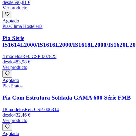
desde
596,81 €
Ver producto
Agotado
Pias
Clima Hostelería
Pia Série
IS1614L2000/IS1616L2000/IS1618L2000/IS1620L20
4
modelos
Ref:
CSP-007825
desde
483,98 €
Ver producto
Agotado
Pias
Eratos
Pia Com Estrutura Soldada GAMA 600 Série FMB
18
modelos
Ref:
CSP-006314
desde
432,46 €
Ver producto
Agotado