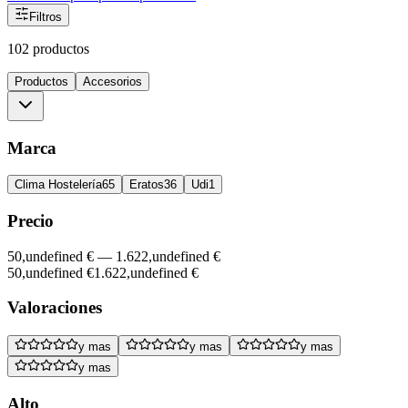
Filtros
102 productos
Productos
Accesorios
Marca
Clima Hostelería
65
Eratos
36
Udi
1
Precio
50,undefined €
—
1.622,undefined €
50,undefined €
1.622,undefined €
Valoraciones
y mas
y mas
y mas
y mas
Alto