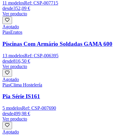
11
modelos
Ref:
CSP-007715
desde
352,09 €
Ver producto
Agotado
Pias
Eratos
Piscinas Com Armário Soldadas GAMA 600
13
modelos
Ref:
CSP-006395
desde
816,50 €
Ver producto
Agotado
Pias
Clima Hostelería
Pia Série IS161
5
modelos
Ref:
CSP-007690
desde
499,98 €
Ver producto
Agotado