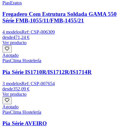
Pias
Eratos
Fregadero Com Estrutura Soldada GAMA 550
Série FMB-1055/11/FMB-1455/21
4
modelos
Ref:
CSP-006309
desde
471,24 €
Ver producto
Agotado
Pias
Clima Hostelería
Pia Série IS1710R/IS1712R/IS1714R
3
modelos
Ref:
CSP-007654
desde
352,09 €
Ver producto
Agotado
Pias
Clima Hostelería
Pia Série AVEIRO