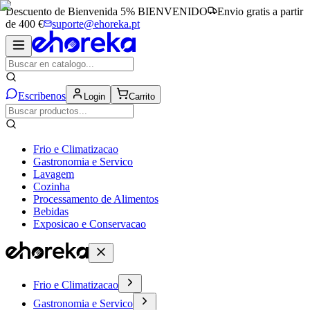
Descuento de Bienvenida 5%
BIENVENIDO
Envio gratis a partir
de 400 €
suporte@ehoreka.pt
Escribenos
Login
Carrito
Frio e Climatizacao
Gastronomia e Servico
Lavagem
Cozinha
Processamento de Alimentos
Bebidas
Exposicao e Conservacao
Frio e Climatizacao
Gastronomia e Servico