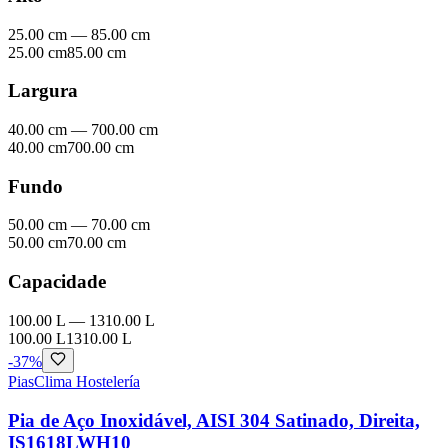
25.00 cm
—
85.00 cm
25.00 cm
85.00 cm
Largura
40.00 cm
—
700.00 cm
40.00 cm
700.00 cm
Fundo
50.00 cm
—
70.00 cm
50.00 cm
70.00 cm
Capacidade
100.00 L
—
1310.00 L
100.00 L
1310.00 L
-
37
%
Pias
Clima Hostelería
Pia de Aço Inoxidável, AISI 304 Satinado, Direita,
IS1618LWH10