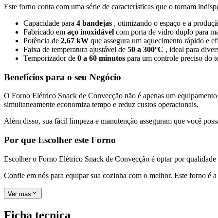
Este forno conta com uma série de características que o tornam indisp
Capacidade para
4 bandejas
, otimizando o espaço e a produçã
Fabricado em
aço inoxidável
com porta de vidro duplo para ma
Potência de
2,67 kW
que assegura um aquecimento rápido e efi
Faixa de temperatura ajustável de
50 a 300°C
, ideal para dive
Temporizador de
0 a 60 minutos
para um controle preciso do 
Benefícios para o seu Negócio
O Forno Elétrico Snack de Convecção não é apenas um equipamento de
simultaneamente economiza tempo e reduz custos operacionais.
Além disso, sua fácil limpeza e manutenção asseguram que você possa 
Por que Escolher este Forno
Escolher o Forno Elétrico Snack de Convecção é optar por qualidade 
Confie em nós para equipar sua cozinha com o melhor. Este forno é a e
Ver mas
Ficha tecnica