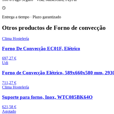
Entrega a tiempo
·
Plazo garantizado
Otros productos de Forno de convecção
Clima Hostelería
Forno De Convecção EC01F, Elétrico
697,27 €
Udi
Forno de Convecção Elétrico, 589x660x580 mm, 293
711,27 €
Clima Hostelería
Suporte para forno, Inox, WTC085BK64O
621,58 €
Agotado