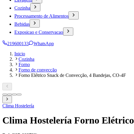
Cozinha
Processamento de Alimentos
Bebidas
Exposicao e Conservacao
219600133
WhatsApp
Inicio
Cozinha
Forno
Forno de convecção
Forno Elétrico Snack de Convecção, 4 Bandejas, CO-4F
Clima Hostelería
Clima Hostelería Forno Elétric