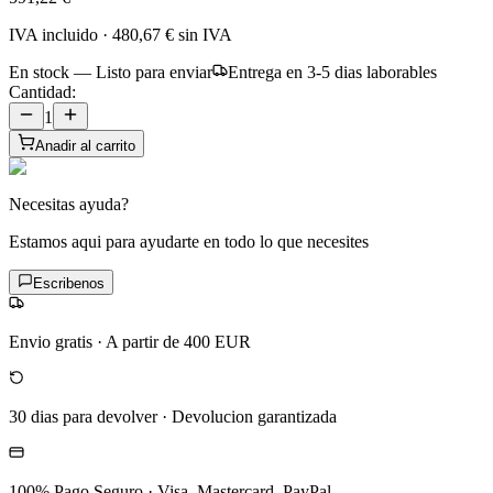
IVA incluido
·
480,67 €
sin IVA
En stock — Listo para enviar
Entrega en 3-5 dias laborables
Cantidad:
1
Anadir al carrito
Necesitas ayuda?
Estamos aqui para ayudarte en todo lo que necesites
Escribenos
Envio gratis
·
A partir de 400 EUR
30 dias para devolver
·
Devolucion garantizada
100% Pago Seguro
·
Visa, Mastercard, PayPal