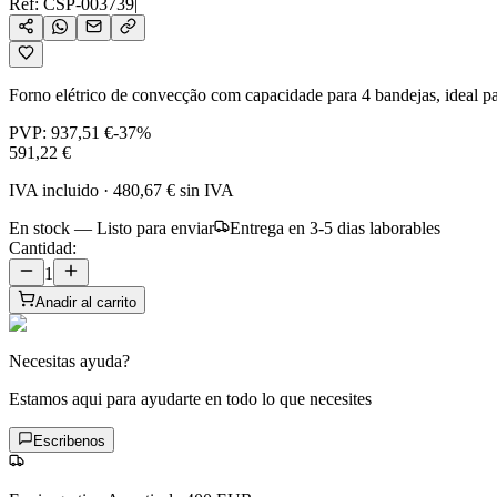
Ref:
CSP-003739
|
Forno elétrico de convecção com capacidade para 4 bandejas, ideal pa
PVP:
937,51 €
-
37
%
591,22 €
IVA incluido
·
480,67 €
sin IVA
En stock — Listo para enviar
Entrega en 3-5 dias laborables
Cantidad:
1
Anadir al carrito
Necesitas ayuda?
Estamos aqui para ayudarte en todo lo que necesites
Escribenos