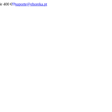
 de 400 €
suporte@ehoreka.pt