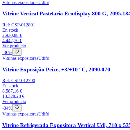
Vitrinas expositoras
Udifri
Vitrine Vertical Pastelaria Ecodisplay 800 G, 2095.18
Ref:
CSP-012801
En stock
2.930,88 €
4.442,76 €
Ver producto
-
36
%
Vitrinas expositoras
Udifri
Vitrine Exposição Peixe, +3/+10 °C, 2090.070
Ref:
CSP-012790
En stock
8.587,16 €
13.328,28 €
Ver producto
-
34
%
Vitrinas expositoras
Udifri
Vitrine Refrigerada Expositora Vertical Udi, 710 x 5