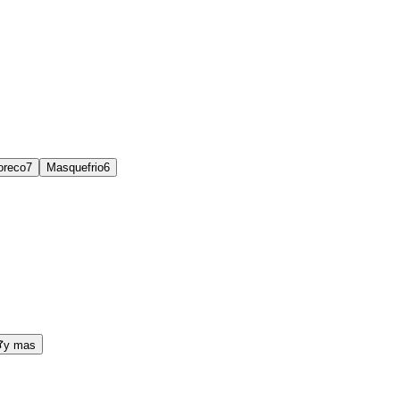
oreco
7
Masquefrio
6
y mas