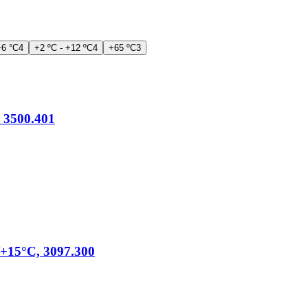
+6 °C
4
+2 ºC - +12 ºC
4
+65 ºC
3
, 3500.401
4/+15°C, 3097.300