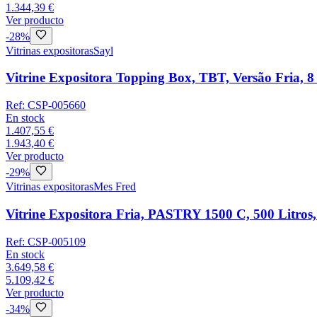
1.344,39 €
Ver producto
-
28
%
Vitrinas expositoras
Sayl
Vitrine Expositora Topping Box, TBT, Versão Fria, 
Ref:
CSP-005660
En stock
1.407,55 €
1.943,40 €
Ver producto
-
29
%
Vitrinas expositoras
Mes Fred
Vitrine Expositora Fria, PASTRY 1500 C, 500 Litros, 
Ref:
CSP-005109
En stock
3.649,58 €
5.109,42 €
Ver producto
-
34
%