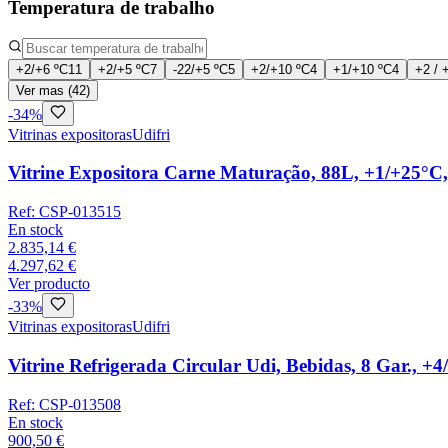
Temperatura de trabalho
+2/+6 ºC
11
+2/+5 ºC
7
-22/+5 ºC
5
+2/+10 ºC
4
+1/+10 ºC
4
+2 / 
Ver mas (42)
-
34
%
Vitrinas expositoras
Udifri
Vitrine Expositora Carne Maturação, 88L, +1/+25°C
Ref:
CSP-013515
En stock
2.835,14 €
4.297,62 €
Ver producto
-
33
%
Vitrinas expositoras
Udifri
Vitrine Refrigerada Circular Udi, Bebidas, 8 Gar., +
Ref:
CSP-013508
En stock
900,50 €