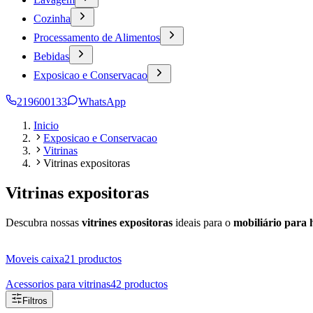
Cozinha
Processamento de Alimentos
Bebidas
Exposicao e Conservacao
219600133
WhatsApp
Inicio
Exposicao e Conservacao
Vitrinas
Vitrinas expositoras
Vitrinas expositoras
Descubra nossas
vitrines expositoras
ideais para o
mobiliário para 
Moveis caixa
21
productos
Acessorios para vitrinas
42
productos
Filtros