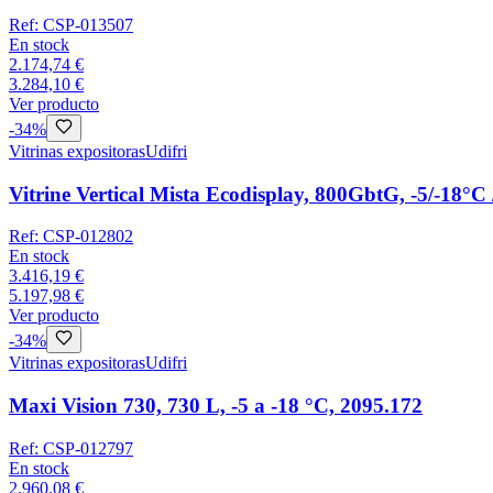
Ref:
CSP-013507
En stock
2.174,74 €
3.284,10 €
Ver producto
-
34
%
Vitrinas expositoras
Udifri
Vitrine Vertical Mista Ecodisplay, 800GbtG, -5/-18°C
Ref:
CSP-012802
En stock
3.416,19 €
5.197,98 €
Ver producto
-
34
%
Vitrinas expositoras
Udifri
Maxi Vision 730, 730 L, -5 a -18 °C, 2095.172
Ref:
CSP-012797
En stock
2.960,08 €