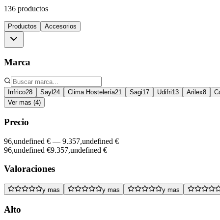
136 productos
Productos
Accesorios
Marca
Infrico
28
Sayl
24
Clima Hostelería
21
Sagi
17
Udifri
13
Arilex
8
C
Ver mas (4)
Precio
96,undefined €
—
9.357,undefined €
96,undefined €
9.357,undefined €
Valoraciones
y mas
y mas
y mas
Alto