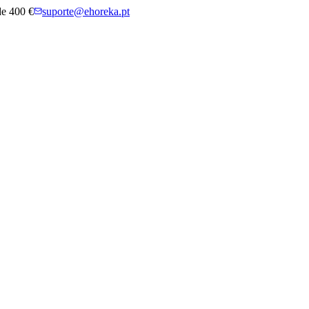
 de 400 €
suporte@ehoreka.pt