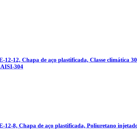
12-12, Chapa de aço plastificada, Classe climática 3
 AISI-304
12-8, Chapa de aço plastificada, Poliuretano injetad