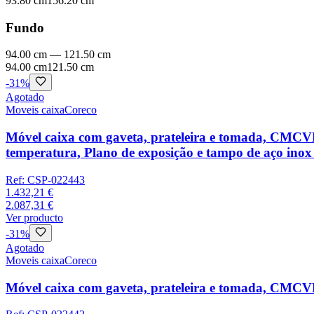
93.80 cm
156.20 cm
Fundo
94.00 cm
—
121.50 cm
94.00 cm
121.50 cm
-
31
%
Agotado
Moveis caixa
Coreco
Móvel caixa com gaveta, prateleira e tomada, CMCVE-
temperatura, Plano de exposição e tampo de aço inox
Ref:
CSP-022443
1.432,21 €
2.087,31 €
Ver producto
-
31
%
Agotado
Moveis caixa
Coreco
Móvel caixa com gaveta, prateleira e tomada, CMCVE-