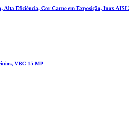
 Alta Eficiência, Cor Carne em Exposição, Inox AISI 
icínios, VBC 15 MP