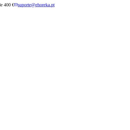
 de 400 €
suporte@ehoreka.pt