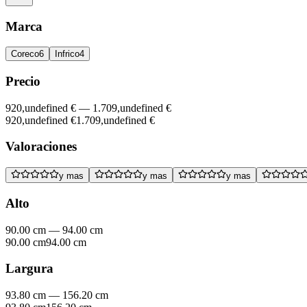
Marca
Coreco
6
Infrico
4
Precio
920,undefined €
—
1.709,undefined €
920,undefined €
1.709,undefined €
Valoraciones
y mas
y mas
y mas
Alto
90.00 cm
—
94.00 cm
90.00 cm
94.00 cm
Largura
93.80 cm
—
156.20 cm