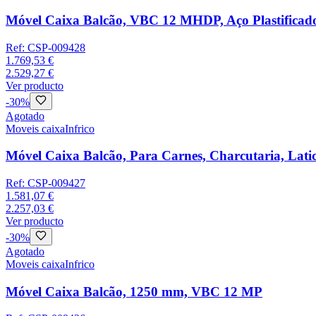
Móvel Caixa Balcão, VBC 12 MHDP, Aço Plastificado,
Ref:
CSP-009428
1.769,53 €
2.529,27 €
Ver producto
-
30
%
Agotado
Moveis caixa
Infrico
Móvel Caixa Balcão, Para Carnes, Charcutaria, Lat
Ref:
CSP-009427
1.581,07 €
2.257,03 €
Ver producto
-
30
%
Agotado
Moveis caixa
Infrico
Móvel Caixa Balcão, 1250 mm, VBC 12 MP