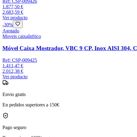
Ref:
CSP-009426
1.877,50 €
2.683,59 €
Ver producto
-
30
%
Agotado
Moveis caixa
Infrico
Móvel Caixa Mostrador, VBC 9 CP, Inox AISI 304, Cor
Ref:
CSP-009425
1.411,47 €
2.012,38 €
Ver producto
Envio gratis
En pedidos superiores a 150€
Pago seguro