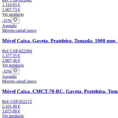
Ref:
CSP-022442
1.310,65 €
1.907,73 €
Ver producto
-
31
%
Agotado
Moveis caixa
Coreco
Móvel Caixa, Gaveta, Prateleira, Tomada, 1000 m
Ref:
CSP-022394
1.377,35 €
2.007,36 €
Ver producto
-
32
%
Agotado
Moveis caixa
Coreco
Móvel Caixa, CMCT-70-RC, Gaveta, Prateleira, To
Ref:
CSP-022172
2.101,90 €
3.075,00 €
Ver producto