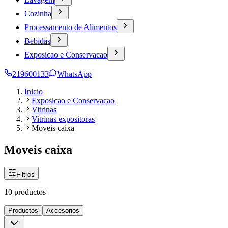
Cozinha
Processamento de Alimentos
Bebidas
Exposicao e Conservacao
219600133
WhatsApp
Inicio
Exposicao e Conservacao
Vitrinas
Vitrinas expositoras
Moveis caixa
Moveis caixa
Filtros
10 productos
Productos
Accesorios