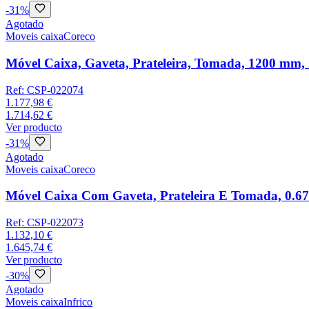
-
31
%
Agotado
Moveis caixa
Coreco
Móvel Caixa, Gaveta, Prateleira, Tomada, 1200 m
Ref:
CSP-022074
1.177,98 €
1.714,62 €
Ver producto
-
31
%
Agotado
Moveis caixa
Coreco
Móvel Caixa Com Gaveta, Prateleira E Tomada, 0.
Ref:
CSP-022073
1.132,10 €
1.645,74 €
Ver producto
-
30
%
Agotado
Moveis caixa
Infrico