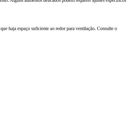
ento. Alguns alimentos delicados podem requerer ajustes específicos
ue haja espaço suficiente ao redor para ventilação. Consulte o