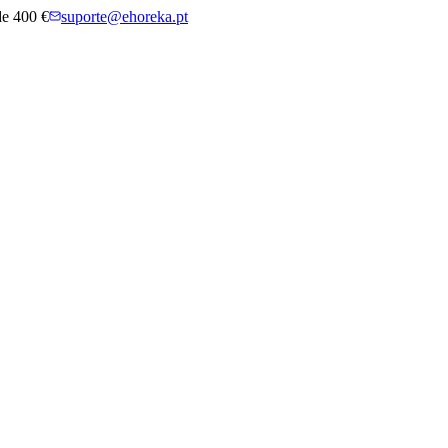
 de 400 €
suporte@ehoreka.pt