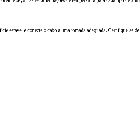
portante seguir as recomendações de temperatura para cada tipo de alim
cie estável e conecte o cabo a uma tomada adequada. Certifique-se de q