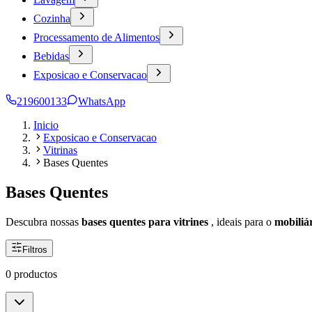
Cozinha
Processamento de Alimentos
Bebidas
Exposicao e Conservacao
219600133
WhatsApp
Inicio
Exposicao e Conservacao
Vitrinas
Bases Quentes
Bases Quentes
Descubra nossas
bases quentes para vitrines
, ideais para o
mobiliá
Filtros
0 productos