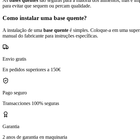
As
bases quentes
são seguras para a maioria dos alimentos, mas é im
para evitar que sequem ou percam qualidade.
Como instalar uma base quente?
A instalação de uma
base quente
é simples. Coloque-a em uma superfí
manual do fabricante para instruções específicas.
Envio gratis
En pedidos superiores a 150€
Pago seguro
Transacciones 100% seguras
Garantia
2 anos de garantia en maquinaria