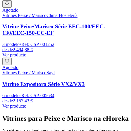
Agotado
Vitrines Peixe / Marisco
Clima Hostelería
Vitrine Peixe/Marisco Série EEC-100/EEC-
130/EEC-150-CC-EF
3
modelos
Ref:
CSP-001252
desde
2.494,88 €
Ver producto
Agotado
Vitrines Peixe / Marisco
Sayl
Vitrine Expositora Série VX2/VX3
6
modelos
Ref:
CSP-005634
desde
2.157,43 €
Ver producto
Vitrines para Peixe e Marisco na eHoreka
Na eHoreka, entendemos a importância de manter o frescor e a