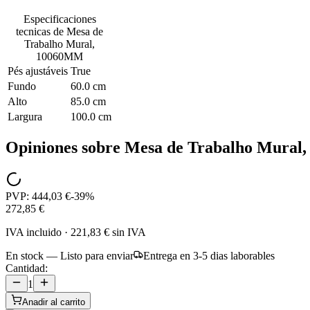
Especificaciones
tecnicas de
Mesa de
Trabalho Mural,
10060MM
Pés ajustáveis
True
Fundo
60.0 cm
Alto
85.0 cm
Largura
100.0 cm
Opiniones sobre
Mesa de Trabalho Mural
PVP:
444,03 €
-
39
%
272,85 €
IVA incluido
·
221,83 €
sin IVA
En stock — Listo para enviar
Entrega en 3-5 dias laborables
Cantidad:
1
Anadir al carrito