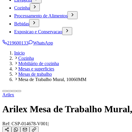
Cozinha
Processamento de Alimentos
Bebidas
Exposicao e Conservacao
219600133
WhatsApp
Inicio
Cozinha
Mobiliário de cozinha
Mesas e superficies
Mesas de trabalho
Mesa de Trabalho Mural, 10060MM
Arilex
Arilex Mesa de Trabalho Mura
Ref:
CSP-014678-V001
|