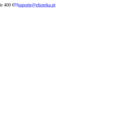
 de 400 €
suporte@ehoreka.pt