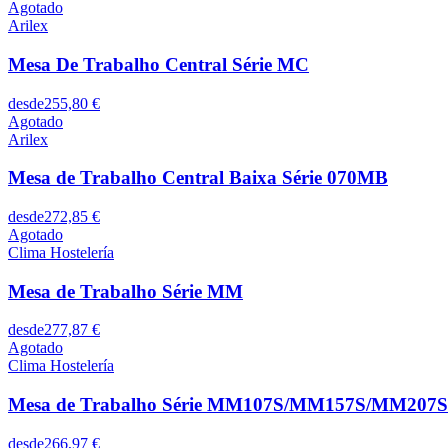
Agotado
Arilex
Mesa De Trabalho Central Série MC
desde
255,80 €
Agotado
Arilex
Mesa de Trabalho Central Baixa Série 070MB
desde
272,85 €
Agotado
Clima Hostelería
Mesa de Trabalho Série MM
desde
277,87 €
Agotado
Clima Hostelería
Mesa de Trabalho Série MM107S/MM157S/MM207S
desde
266,97 €