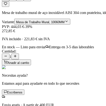
Mesa de trabalho mural de aço inoxidável AISI 304 com prateleira, ide
Variante
Mesa de Trabalho Mural, 10060MM
PVP:
444,03 €
-
39
%
272,85 €
IVA incluido
·
221,83 €
sin IVA
En stock — Listo para enviar
Entrega en 3-5 dias laborables
Cantidad:
1
Anadir al carrito
Necesitas ayuda?
Estamos aqui para ayudarte en todo lo que necesites
Escribenos
Envio gratis
·
A partir de 400 EUR