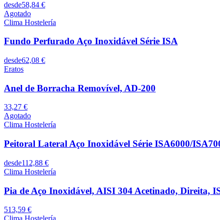
desde
58,84 €
Agotado
Clima Hostelería
Fundo Perfurado Aço Inoxidável Série ISA
desde
62,08 €
Eratos
Anel de Borracha Removível, AD-200
33,27 €
Agotado
Clima Hostelería
Peitoral Lateral Aço Inoxidável Série ISA6000/ISA70
desde
112,88 €
Clima Hostelería
Pia de Aço Inoxidável, AISI 304 Acetinado, Direita
513,59 €
Clima Hostelería