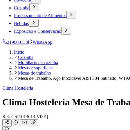
Cozinha
Processamento de Alimentos
Bebidas
Exposicao e Conservacao
219600133
WhatsApp
Inicio
Cozinha
Mobiliário de cozinha
Mesas e superficies
Mesas de trabalho
Mesa de Trabalho, Aço Inoxidável AISI 304 Satinado, WT
Clima Hostelería
Clima Hostelería Mesa de Trab
Ref:
CSP-013613-V001
|