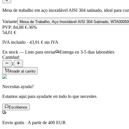
Mesa de trabalho em aço inoxidável AISI 304 satinado, ideal para coz
Variante
Mesa de Trabalho, Aço Inoxidável AISI 304 Satinado, WTA0005
PVP:
84,88 €
-
36
%
54,01 €
IVA incluido
·
43,91 €
sin IVA
En stock — Listo para enviar
Entrega en 3-5 dias laborables
Cantidad:
1
Anadir al carrito
Necesitas ayuda?
Estamos aqui para ayudarte en todo lo que necesites
Escribenos
Envio gratis
·
A partir de 400 EUR