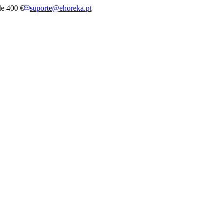
 de 400 €
suporte@ehoreka.pt