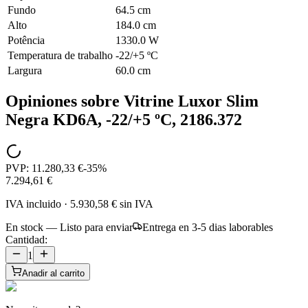
Fundo
64.5 cm
Alto
184.0 cm
Potência
1330.0 W
Temperatura de trabalho
-22/+5 ºC
Largura
60.0 cm
Opiniones sobre
Vitrine Luxor Slim
Negra KD6A, -22/+5 ºC, 2186.372
PVP:
11.280,33 €
-
35
%
7.294,61 €
IVA incluido
·
5.930,58 €
sin IVA
En stock — Listo para enviar
Entrega en 3-5 dias laborables
Cantidad:
1
Anadir al carrito