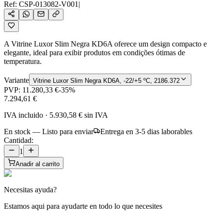
Ref:
CSP-013082-V001
|
A Vitrine Luxor Slim Negra KD6A oferece um design compacto e
elegante, ideal para exibir produtos em condições ótimas de
temperatura.
Variante
Vitrine Luxor Slim Negra KD6A, -22/+5 ºC, 2186.372
PVP:
11.280,33 €
-
35
%
7.294,61 €
IVA incluido
·
5.930,58 €
sin IVA
En stock — Listo para enviar
Entrega en 3-5 dias laborables
Cantidad:
1
Anadir al carrito
Necesitas ayuda?
Estamos aqui para ayudarte en todo lo que necesites