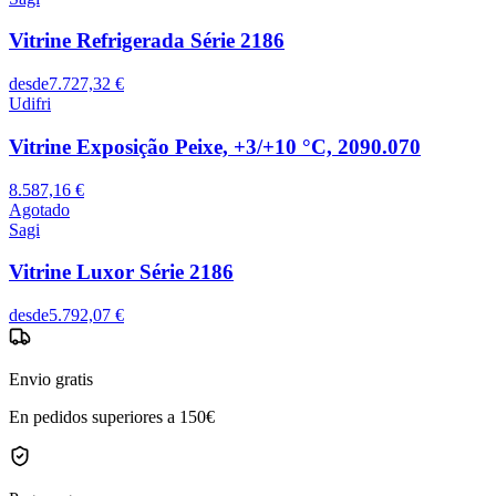
Vitrine Refrigerada Série 2186
desde
7.727,32 €
Udifri
Vitrine Exposição Peixe, +3/+10 °C, 2090.070
8.587,16 €
Agotado
Sagi
Vitrine Luxor Série 2186
desde
5.792,07 €
Envio gratis
En pedidos superiores a 150€