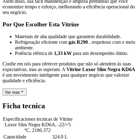
Além disso, sua fácil manutenção e limpeza permitirão que você
economize tempo e esforço, melhorando a eficiência operacional do
seu negócio.
Por Que Escolher Esta Vitrine
Materiais de alta qualidade que garantem durabilidade.
Refrigeração eficiente com
gás R290
, respeitoso com o meio
ambiente.
Potência elétrica de
1,33 kW
para um desempenho ótimo.
Confie em nós para oferecer produtos que não só atendem às suas
expectativas, mas as superam. A
Vitrine Luxor Slim Negra KD6A
é um investimento inteligente para qualquer negócio que valorize
qualidade e eficiência.
Ver mas
Ficha tecnica
Especificaciones tecnicas de
Vitrine
Luxor Slim Negra KD6A, -22/+5
ºC, 2186.372
Capacidade
324.0 L