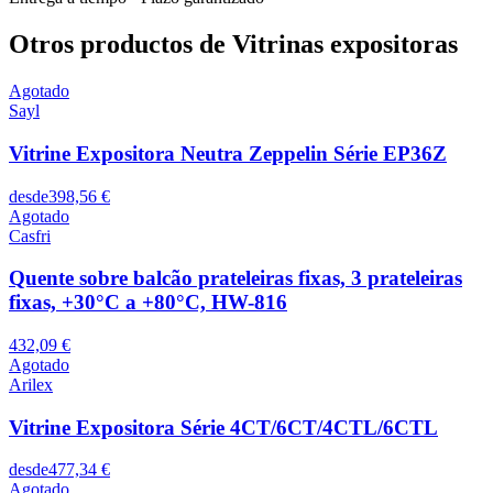
Otros productos de Vitrinas expositoras
Agotado
Sayl
Vitrine Expositora Neutra Zeppelin Série EP36Z
desde
398,56 €
Agotado
Casfri
Quente sobre balcão prateleiras fixas, 3 prateleiras
fixas, +30°C a +80°C, HW-816
432,09 €
Agotado
Arilex
Vitrine Expositora Série 4CT/6CT/4CTL/6CTL
desde
477,34 €
Agotado