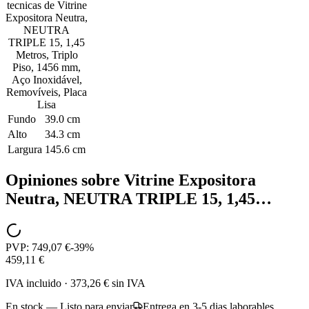
tecnicas de
Vitrine
Expositora Neutra,
NEUTRA
TRIPLE 15, 1,45
Metros, Triplo
Piso, 1456 mm,
Aço Inoxidável,
Removíveis, Placa
Lisa
Fundo
39.0 cm
Alto
34.3 cm
Largura
145.6 cm
Opiniones sobre
Vitrine Expositora
Neutra, NEUTRA TRIPLE 15, 1,45…
PVP:
749,07 €
-
39
%
459,11 €
IVA incluido
·
373,26 €
sin IVA
En stock — Listo para enviar
Entrega en 3-5 dias laborables