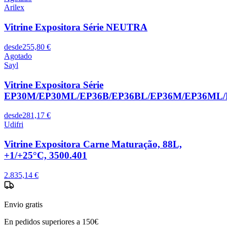
Arilex
Vitrine Expositora Série NEUTRA
desde
255,80 €
Agotado
Sayl
Vitrine Expositora Série
EP30M/EP30ML/EP36B/EP36BL/EP36M/EP36ML/
desde
281,17 €
Udifri
Vitrine Expositora Carne Maturação, 88L,
+1/+25°C, 3500.401
2.835,14 €
Envio gratis
En pedidos superiores a 150€