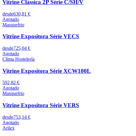
Vitrine Clássica 2P Série C/SH/V
desde
630,81 €
Agotado
Masquefrio
Vitrine Expositora Série VECS
desde
725,04 €
Agotado
Clima Hostelería
Vitrine Expositora Série XCW100L
592,82 €
Agotado
Masquefrio
Vitrine Expositora Série VERS
desde
753,14 €
Agotado
Arilex