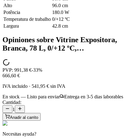
Alto
96.0 cm
Potência
180.0 W
Temperatura de trabalho
0/+12 ºC
Largura
42.8 cm
Opiniones sobre
Vitrine Expositora,
Branca, 78 L, 0/+12 ºC,…
PVP:
991,38 €
-
33
%
666,60 €
IVA incluido
·
541,95 €
sin IVA
En stock — Listo para enviar
Entrega en 3-5 dias laborables
Cantidad:
1
Anadir al carrito
Necesitas ayuda?