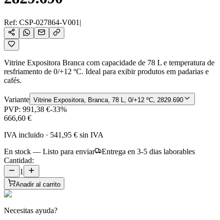
Ref:
CSP-027864-V001
|
Vitrine Expositora Branca com capacidade de 78 L e temperatura de
resfriamento de 0/+12 ºC. Ideal para exibir produtos em padarias e
cafés.
Variante
Vitrine Expositora, Branca, 78 L, 0/+12 ºC, 2829.690
PVP:
991,38 €
-
33
%
666,60 €
IVA incluido
·
541,95 €
sin IVA
En stock — Listo para enviar
Entrega en 3-5 dias laborables
Cantidad:
1
Anadir al carrito
Necesitas ayuda?