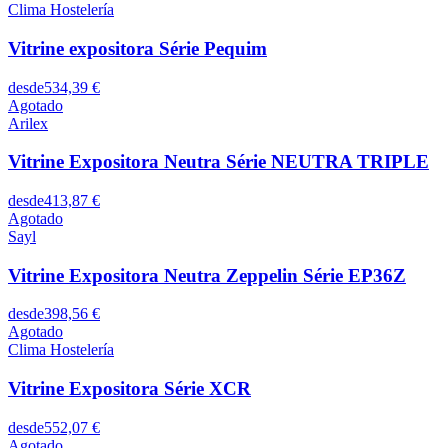
Clima Hostelería
Vitrine expositora Série Pequim
desde
534,39 €
Agotado
Arilex
Vitrine Expositora Neutra Série NEUTRA TRIPLE
desde
413,87 €
Agotado
Sayl
Vitrine Expositora Neutra Zeppelin Série EP36Z
desde
398,56 €
Agotado
Clima Hostelería
Vitrine Expositora Série XCR
desde
552,07 €
Agotado