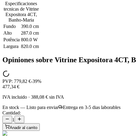
Especificaciones
tecnicas de
Vitrine
Expositora 4CT,
Banho-Maria
Fundo
390.0 cm
Alto
287.0 cm
Potência
800.0 W
Largura
820.0 cm
Opiniones sobre
Vitrine Expositora 4CT,
PVP:
779,82 €
-
39
%
477,34 €
IVA incluido
·
388,08 €
sin IVA
En stock — Listo para enviar
Entrega en 3-5 dias laborables
Cantidad:
1
Anadir al carrito