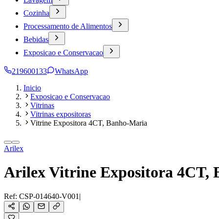
Cozinha
Processamento de Alimentos
Bebidas
Exposicao e Conservacao
219600133
WhatsApp
Inicio
Exposicao e Conservacao
Vitrinas
Vitrinas expositoras
Vitrine Expositora 4CT, Banho-Maria
Arilex
Arilex Vitrine Expositora 4CT,
Ref:
CSP-014640-V001
|