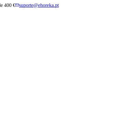
 de 400 €
suporte@ehoreka.pt