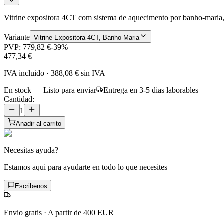
Vitrine expositora 4CT com sistema de aquecimento por banho-maria, 
Variante
Vitrine Expositora 4CT, Banho-Maria
PVP:
779,82 €
-
39
%
477,34 €
IVA incluido
·
388,08 €
sin IVA
En stock — Listo para enviar
Entrega en 3-5 dias laborables
Cantidad:
1
Anadir al carrito
Necesitas ayuda?
Estamos aqui para ayudarte en todo lo que necesites
Escribenos
Envio gratis
·
A partir de 400 EUR