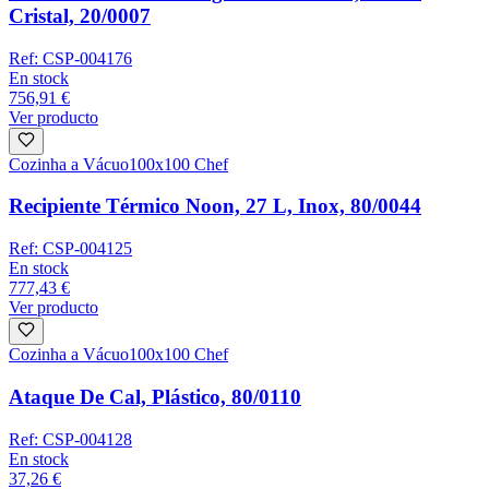
Cristal, 20/0007
Ref:
CSP-004176
En stock
756,91 €
Ver producto
Cozinha a Vácuo
100x100 Chef
Recipiente Térmico Noon, 27 L, Inox, 80/0044
Ref:
CSP-004125
En stock
777,43 €
Ver producto
Cozinha a Vácuo
100x100 Chef
Ataque De Cal, Plástico, 80/0110
Ref:
CSP-004128
En stock
37,26 €