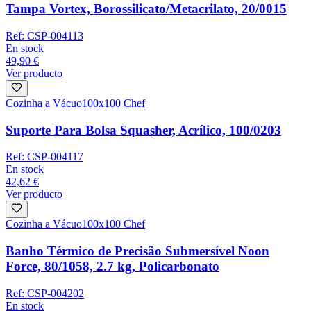
Tampa Vortex, Borossilicato/Metacrilato, 20/0015
Ref:
CSP-004113
En stock
49,90 €
Ver producto
Cozinha a Vácuo
100x100 Chef
Suporte Para Bolsa Squasher, Acrílico, 100/0203
Ref:
CSP-004117
En stock
42,62 €
Ver producto
Cozinha a Vácuo
100x100 Chef
Banho Térmico de Precisão Submersível Noon
Force, 80/1058, 2.7 kg, Policarbonato
Ref:
CSP-004202
En stock