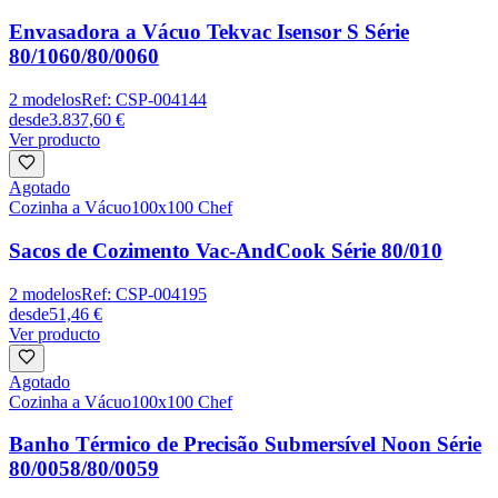
Envasadora a Vácuo Tekvac Isensor S Série
80/1060/80/0060
2
modelos
Ref:
CSP-004144
desde
3.837,60 €
Ver producto
Agotado
Cozinha a Vácuo
100x100 Chef
Sacos de Cozimento Vac-AndCook Série 80/010
2
modelos
Ref:
CSP-004195
desde
51,46 €
Ver producto
Agotado
Cozinha a Vácuo
100x100 Chef
Banho Térmico de Precisão Submersível Noon Série
80/0058/80/0059