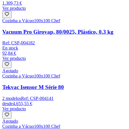
1.309,73 €
Ver producto
Cozinha a Vácuo
100x100 Chef
Vacuum Pro Girovap, 80/0025, Plástico, 0.3 kg
Ref:
CSP-004182
En stock
92,84 €
Ver producto
Agotado
Cozinha a Vácuo
100x100 Chef
Tekvac Isensor M Série 80
2
modelos
Ref:
CSP-004141
desde
4.655,55 €
Ver producto
Agotado
Cozinha a Vácuo
100x100 Chef