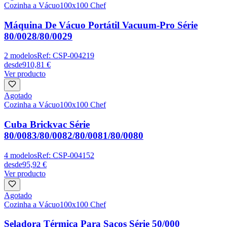
Cozinha a Vácuo
100x100 Chef
Máquina De Vácuo Portátil Vacuum-Pro Série
80/0028/80/0029
2
modelos
Ref:
CSP-004219
desde
910,81 €
Ver producto
Agotado
Cozinha a Vácuo
100x100 Chef
Cuba Brickvac Série
80/0083/80/0082/80/0081/80/0080
4
modelos
Ref:
CSP-004152
desde
95,92 €
Ver producto
Agotado
Cozinha a Vácuo
100x100 Chef
Seladora Térmica Para Sacos Série 50/000