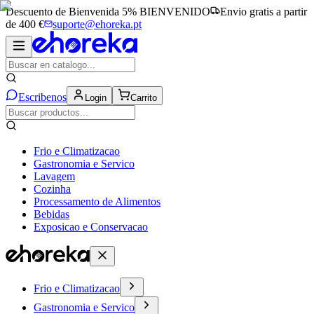
Descuento de Bienvenida 5%
BIENVENIDO
Envio gratis a partir
de 400 €
suporte@ehoreka.pt
Escribenos
Login
Carrito
Frio e Climatizacao
Gastronomia e Servico
Lavagem
Cozinha
Processamento de Alimentos
Bebidas
Exposicao e Conservacao
Frio e Climatizacao
Gastronomia e Servico