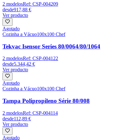
2
modelos
Ref:
CSP-004209
desde
917,88 €
Ver producto
Agotado
Cozinha a Vácuo
100x100 Chef
Tekvac Isensor Series 80/0064/80/1064
2
modelos
Ref:
CSP-004122
desde
5.344,42 €
Ver producto
Agotado
Cozinha a Vácuo
100x100 Chef
Tampa Polipropileno Série 80/008
2
modelos
Ref:
CSP-004114
desde
112,89 €
Ver producto
Agotado