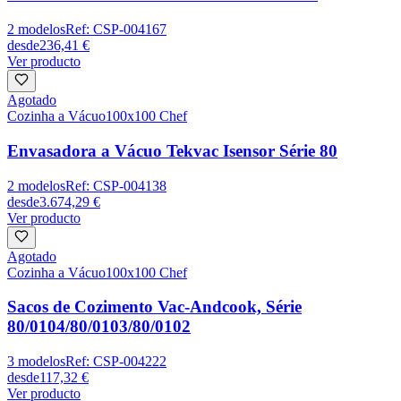
2
modelos
Ref:
CSP-004167
desde
236,41 €
Ver producto
Agotado
Cozinha a Vácuo
100x100 Chef
Envasadora a Vácuo Tekvac Isensor Série 80
2
modelos
Ref:
CSP-004138
desde
3.674,29 €
Ver producto
Agotado
Cozinha a Vácuo
100x100 Chef
Sacos de Cozimento Vac-Andcook, Série
80/0104/80/0103/80/0102
3
modelos
Ref:
CSP-004222
desde
117,32 €
Ver producto