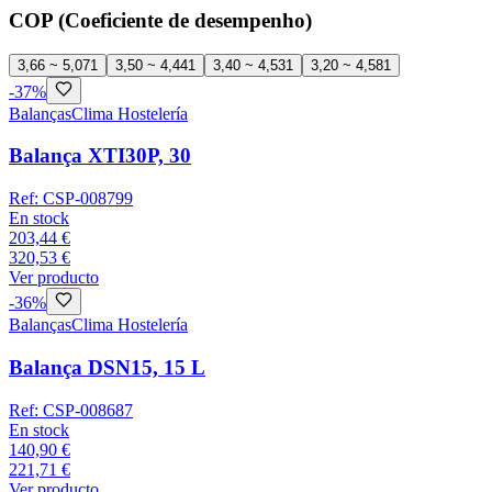
COP (Coeficiente de desempenho)
3,66 ~ 5,07
1
3,50 ~ 4,44
1
3,40 ~ 4,53
1
3,20 ~ 4,58
1
-
37
%
Balanças
Clima Hostelería
Balança XTI30P, 30
Ref:
CSP-008799
En stock
203,44 €
320,53 €
Ver producto
-
36
%
Balanças
Clima Hostelería
Balança DSN15, 15 L
Ref:
CSP-008687
En stock
140,90 €
221,71 €
Ver producto