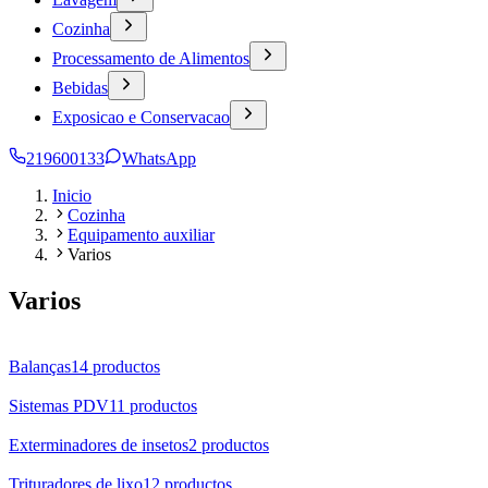
Cozinha
Processamento de Alimentos
Bebidas
Exposicao e Conservacao
219600133
WhatsApp
Inicio
Cozinha
Equipamento auxiliar
Varios
Varios
Balanças
14
productos
Sistemas PDV
11
productos
Exterminadores de insetos
2
productos
Trituradores de lixo
12
productos