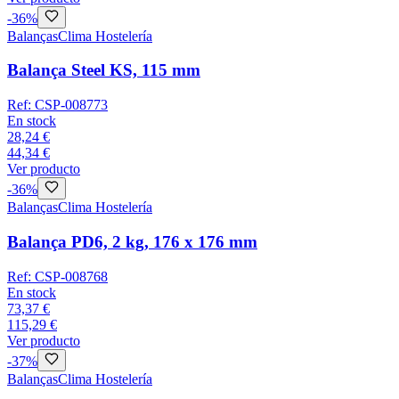
-
36
%
Balanças
Clima Hostelería
Balança Steel KS, 115 mm
Ref:
CSP-008773
En stock
28,24 €
44,34 €
Ver producto
-
36
%
Balanças
Clima Hostelería
Balança PD6, 2 kg, 176 x 176 mm
Ref:
CSP-008768
En stock
73,37 €
115,29 €
Ver producto
-
37
%
Balanças
Clima Hostelería