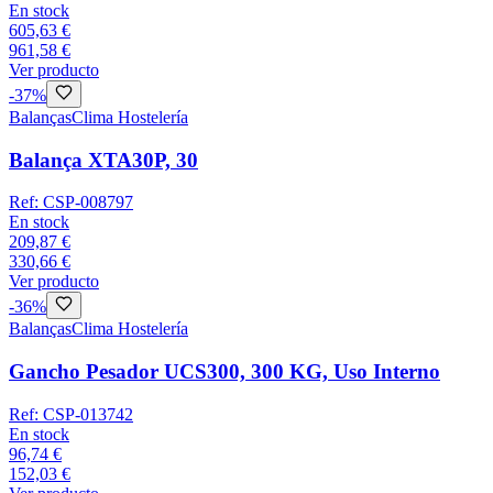
En stock
605,63 €
961,58 €
Ver producto
-
37
%
Balanças
Clima Hostelería
Balança XTA30P, 30
Ref:
CSP-008797
En stock
209,87 €
330,66 €
Ver producto
-
36
%
Balanças
Clima Hostelería
Gancho Pesador UCS300, 300 KG, Uso Interno
Ref:
CSP-013742
En stock
96,74 €
152,03 €