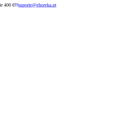
 de 400 €
suporte@ehoreka.pt