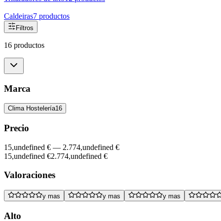
Caldeiras
7
productos
Filtros
16 productos
Marca
Clima Hostelería
16
Precio
15,undefined €
—
2.774,undefined €
15,undefined €
2.774,undefined €
Valoraciones
y mas
y mas
y mas
Alto