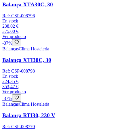
Balança XTA30C, 30
Ref:
CSP-008796
En stock
238,02 €
375,00 €
Ver producto
-
37
%
Balanças
Clima Hostelería
Balança XTI30C, 30
Ref:
CSP-008798
En stock
224,35 €
353,47 €
Ver producto
-
37
%
Balanças
Clima Hostelería
Balança RTI30, 230 V
Ref:
CSP-008770