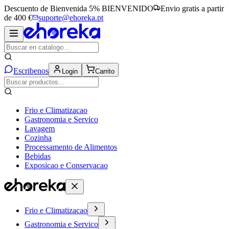
Descuento de Bienvenida 5%
BIENVENIDO
Envio gratis a partir
de 400 €
suporte@ehoreka.pt
Escribenos
Login
Carrito
Frio e Climatizacao
Gastronomia e Servico
Lavagem
Cozinha
Processamento de Alimentos
Bebidas
Exposicao e Conservacao
Frio e Climatizacao
Gastronomia e Servico