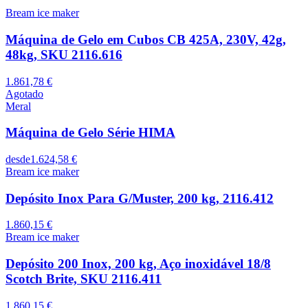
Bream ice maker
Máquina de Gelo em Cubos CB 425A, 230V, 42g,
48kg, SKU 2116.616
1.861,78 €
Agotado
Meral
Máquina de Gelo Série HIMA
desde
1.624,58 €
Bream ice maker
Depósito Inox Para G/Muster, 200 kg, 2116.412
1.860,15 €
Bream ice maker
Depósito 200 Inox, 200 kg, Aço inoxidável 18/8
Scotch Brite, SKU 2116.411
1.860,15 €