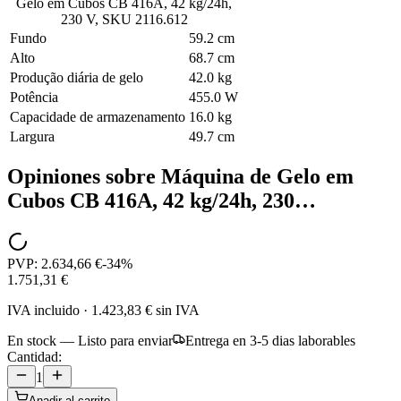
Gelo em Cubos CB 416A, 42 kg/24h,
230 V, SKU 2116.612
Fundo
59.2 cm
Alto
68.7 cm
Produção diária de gelo
42.0 kg
Potência
455.0 W
Capacidade de armazenamento
16.0 kg
Largura
49.7 cm
Opiniones sobre
Máquina de Gelo em
Cubos CB 416A, 42 kg/24h, 230…
PVP:
2.634,66 €
-
34
%
1.751,31 €
IVA incluido
·
1.423,83 €
sin IVA
En stock — Listo para enviar
Entrega en 3-5 dias laborables
Cantidad:
1
Anadir al carrito