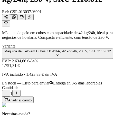
Ref:
CSP-013037-V001
|
Máquina de gelo em cubos com capacidade de 42 kg/24h, ideal para
negócios de hotelaria. Compacta e eficiente, com tensão de 230 V.
Variante
Máquina de Gelo em Cubos CB 416A, 42 kg/24h, 230 V, SKU 2116.612
PVP:
2.634,66 €
-
34
%
1.751,31 €
IVA incluido
·
1.423,83 €
sin IVA
En stock — Listo para enviar
Entrega en 3-5 dias laborables
Cantidad:
1
Anadir al carrito
Necesitas ayuda?