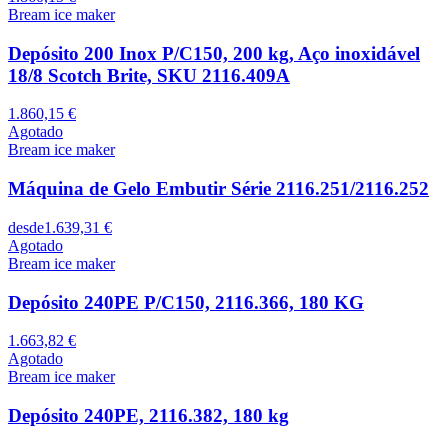
Bream ice maker
Depósito 200 Inox P/C150, 200 kg, Aço inoxidável
18/8 Scotch Brite, SKU 2116.409A
1.860,15 €
Agotado
Bream ice maker
Máquina de Gelo Embutir Série 2116.251/2116.252
desde
1.639,31 €
Agotado
Bream ice maker
Depósito 240PE P/C150, 2116.366, 180 KG
1.663,82 €
Agotado
Bream ice maker
Depósito 240PE, 2116.382, 180 kg