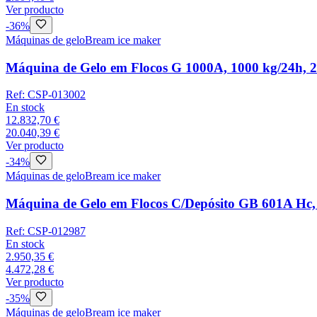
Ver producto
-
36
%
Máquinas de gelo
Bream ice maker
Máquina de Gelo em Flocos G 1000A, 1000 kg/24h, 
Ref:
CSP-013002
En stock
12.832,70 €
20.040,39 €
Ver producto
-
34
%
Máquinas de gelo
Bream ice maker
Máquina de Gelo em Flocos C/Depósito GB 601A Hc, 
Ref:
CSP-012987
En stock
2.950,35 €
4.472,28 €
Ver producto
-
35
%
Máquinas de gelo
Bream ice maker