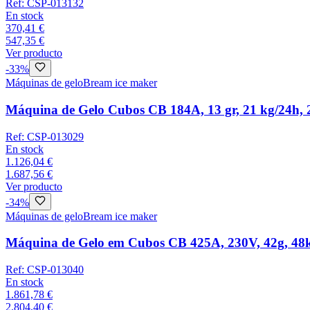
Ref:
CSP-013132
En stock
370,41 €
547,35 €
Ver producto
-
33
%
Máquinas de gelo
Bream ice maker
Máquina de Gelo Cubos CB 184A, 13 gr, 21 kg/24h, 
Ref:
CSP-013029
En stock
1.126,04 €
1.687,56 €
Ver producto
-
34
%
Máquinas de gelo
Bream ice maker
Máquina de Gelo em Cubos CB 425A, 230V, 42g, 48
Ref:
CSP-013040
En stock
1.861,78 €
2.804,40 €