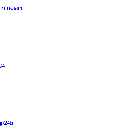
 2116.604
84
Kg/24h