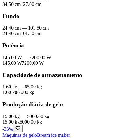
34.50 cm
127.00 cm
Fundo
24.40 cm
—
101.50 cm
24.40 cm
101.50 cm
Potência
145.00 W
—
7200.00 W
145.00 W
7200.00 W
Capacidade de armazenamento
1.60 kg
—
65.00 kg
1.60 kg
65.00 kg
Produção diária de gelo
15.00 kg
—
5000.00 kg
15.00 kg
5000.00 kg
-
33
%
Máquinas de gelo
Bream ice maker