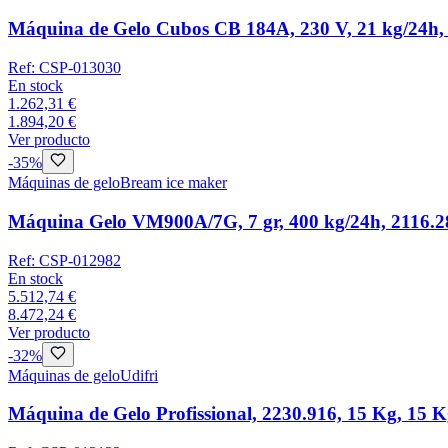
Máquina de Gelo Cubos CB 184A, 230 V, 21 kg/24h,
Ref:
CSP-013030
En stock
1.262,31 €
1.894,20 €
Ver producto
-
35
%
Máquinas de gelo
Bream ice maker
Máquina Gelo VM900A/7G, 7 gr, 400 kg/24h, 2116.2
Ref:
CSP-012982
En stock
5.512,74 €
8.472,24 €
Ver producto
-
32
%
Máquinas de gelo
Udifri
Máquina de Gelo Profissional, 2230.916, 15 Kg, 15 