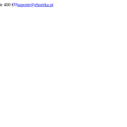
 de 400 €
suporte@ehoreka.pt