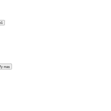
o
1
y mas