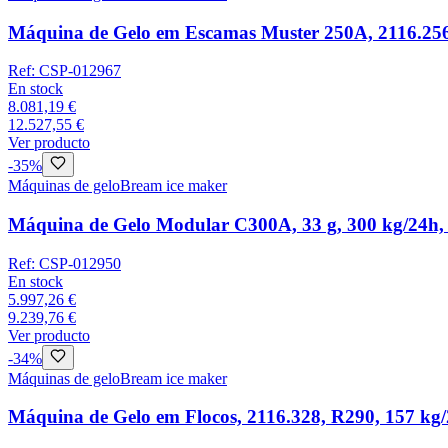
Máquina de Gelo em Escamas Muster 250A, 2116.256
Ref:
CSP-012967
En stock
8.081,19 €
12.527,55 €
Ver producto
-
35
%
Máquinas de gelo
Bream ice maker
Máquina de Gelo Modular C300A, 33 g, 300 kg/24h,
Ref:
CSP-012950
En stock
5.997,26 €
9.239,76 €
Ver producto
-
34
%
Máquinas de gelo
Bream ice maker
Máquina de Gelo em Flocos, 2116.328, R290, 157 kg