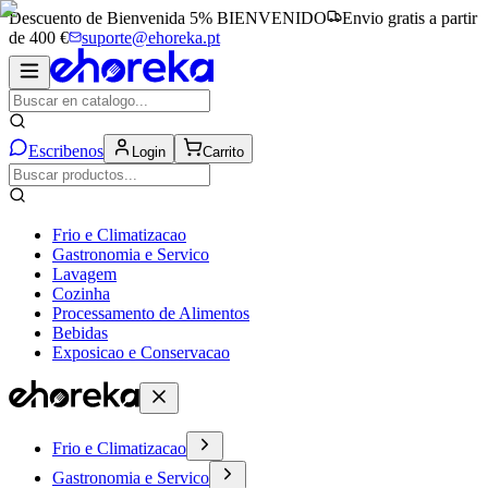
Descuento de Bienvenida 5%
BIENVENIDO
Envio gratis a partir
de 400 €
suporte@ehoreka.pt
Escribenos
Login
Carrito
Frio e Climatizacao
Gastronomia e Servico
Lavagem
Cozinha
Processamento de Alimentos
Bebidas
Exposicao e Conservacao
Frio e Climatizacao
Gastronomia e Servico