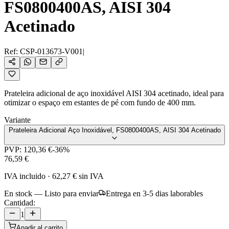
FS0800400AS, AISI 304
Acetinado
Ref:
CSP-013673-V001
|
Prateleira adicional de aço inoxidável AISI 304 acetinado, ideal para
otimizar o espaço em estantes de pé com fundo de 400 mm.
Variante
Prateleira Adicional Aço Inoxidável, FS0800400AS, AISI 304 Acetinado
PVP:
120,36 €
-
36
%
76,59 €
IVA incluido
·
62,27 €
sin IVA
En stock — Listo para enviar
Entrega en 3-5 dias laborables
Cantidad:
1
Anadir al carrito