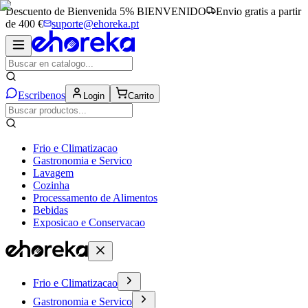
Descuento de Bienvenida 5%
BIENVENIDO
Envio gratis a partir
de 400 €
suporte@ehoreka.pt
Escribenos
Login
Carrito
Frio e Climatizacao
Gastronomia e Servico
Lavagem
Cozinha
Processamento de Alimentos
Bebidas
Exposicao e Conservacao
Frio e Climatizacao
Gastronomia e Servico