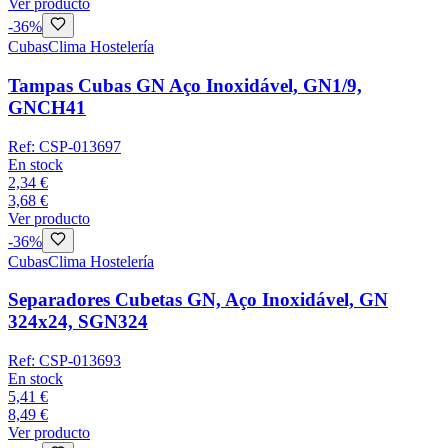
Ver producto
-
36
%
Cubas
Clima Hostelería
Tampas Cubas GN Aço Inoxidável, GN1/9,
GNCH41
Ref:
CSP-013697
En stock
2,34 €
3,68 €
Ver producto
-
36
%
Cubas
Clima Hostelería
Separadores Cubetas GN, Aço Inoxidável, GN
324x24, SGN324
Ref:
CSP-013693
En stock
5,41 €
8,49 €
Ver producto