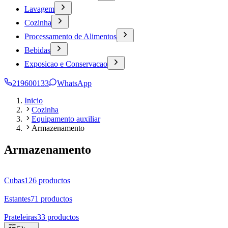
Lavagem
Cozinha
Processamento de Alimentos
Bebidas
Exposicao e Conservacao
219600133
WhatsApp
Inicio
Cozinha
Equipamento auxiliar
Armazenamento
Armazenamento
Cubas
126
productos
Estantes
71
productos
Prateleiras
33
productos