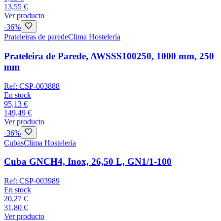
13,55 €
Ver producto
-
36
%
Prateleiras de parede
Clima Hostelería
Prateleira de Parede, AWSSS100250, 1000 mm, 250
mm
Ref:
CSP-003888
En stock
95,13 €
149,49 €
Ver producto
-
36
%
Cubas
Clima Hostelería
Cuba GNCH4, Inox, 26,50 L, GN1/1-100
Ref:
CSP-003989
En stock
20,27 €
31,80 €
Ver producto