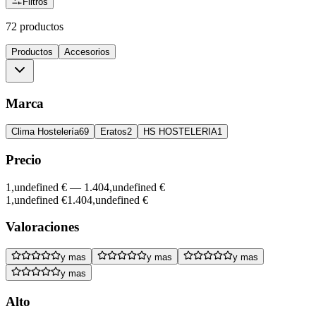
Filtros
72 productos
Productos
Accesorios
Marca
Clima Hostelería
69
Eratos
2
HS HOSTELERIA
1
Precio
1,undefined €
—
1.404,undefined €
1,undefined €
1.404,undefined €
Valoraciones
y mas
y mas
y mas
y mas
Alto