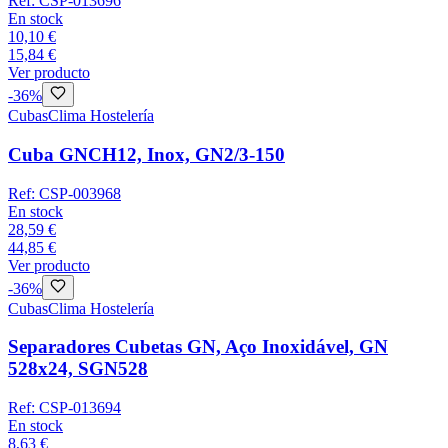
Ref:
CSP-013696
En stock
10,10 €
15,84 €
Ver producto
-
36
%
Cubas
Clima Hostelería
Cuba GNCH12, Inox, GN2/3-150
Ref:
CSP-003968
En stock
28,59 €
44,85 €
Ver producto
-
36
%
Cubas
Clima Hostelería
Separadores Cubetas GN, Aço Inoxidável, GN
528x24, SGN528
Ref:
CSP-013694
En stock
8,63 €