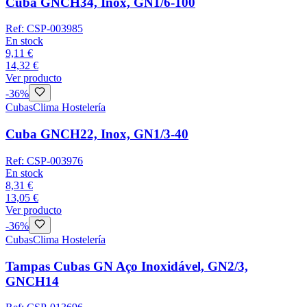
Cuba GNCH34, Inox, GN1/6-100
Ref:
CSP-003985
En stock
9,11 €
14,32 €
Ver producto
-
36
%
Cubas
Clima Hostelería
Cuba GNCH22, Inox, GN1/3-40
Ref:
CSP-003976
En stock
8,31 €
13,05 €
Ver producto
-
36
%
Cubas
Clima Hostelería
Tampas Cubas GN Aço Inoxidável, GN2/3,
GNCH14