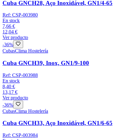
Cuba GNCH28, Aço Inoxidável, GN1/4-65
Ref:
CSP-003980
En stock
7,66 €
12,04 €
Ver producto
-
36
%
Cubas
Clima Hostelería
Cuba GNCH39, Inox, GN1/9-100
Ref:
CSP-003988
En stock
8,40 €
13,17 €
Ver producto
-
36
%
Cubas
Clima Hostelería
Cuba GNCH33, Aço Inoxidável, GN1/6-65
Ref:
CSP-003984