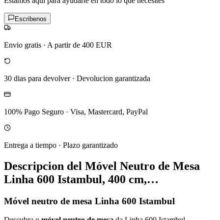
Estamos aqui para ayudarte en todo lo que necesites
Escribenos
Envio gratis
·
A partir de 400 EUR
30 dias para devolver
·
Devolucion garantizada
100% Pago Seguro
·
Visa, Mastercard, PayPal
Entrega a tiempo
·
Plazo garantizado
Descripcion del
Móvel Neutro de Mesa
Linha 600 Istambul, 400 cm,…
Móvel neutro de mesa Linha 600 Istambul
Descubra o
móvel neutro de mesa
da Linha 600 Istambul,