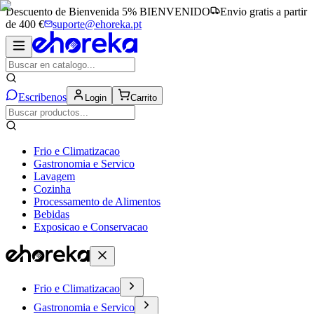
Descuento de Bienvenida 5%
BIENVENIDO
Envio gratis a partir
de 400 €
suporte@ehoreka.pt
Escribenos
Login
Carrito
Frio e Climatizacao
Gastronomia e Servico
Lavagem
Cozinha
Processamento de Alimentos
Bebidas
Exposicao e Conservacao
Frio e Climatizacao
Gastronomia e Servico