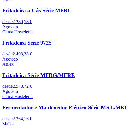
Fritadeira a Gás Série MFRG
desde
2.286,78 €
Agotado
Clima Hostelería
Fritadeira Série 9725
desde
2.498,38 €
Agotado
Arilex
Fritadeira Série MFRG/MFRE
desde
2.548,72 €
Agotado
Clima Hostelería
Fermentador e Mantenedor Elétrico Série MKL/M
desde
2.264,16 €
Malka