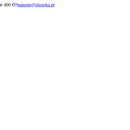
 de 400 €
suporte@ehoreka.pt