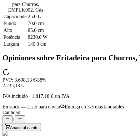
para Churros,
EMPLK002, Gás
Capacidade
25.0 L
Fundo
70.0 cm
Alto
85.0 cm
Potência
8230.0 W
Largura
140.0 cm
Opiniones sobre
Fritadeira para Churros
PVP:
3.608,13 €
-
38
%
2.235,13 €
IVA incluido
·
1.817,18 €
sin IVA
En stock — Listo para enviar
Entrega en 3-5 dias laborables
Cantidad:
1
Anadir al carrito