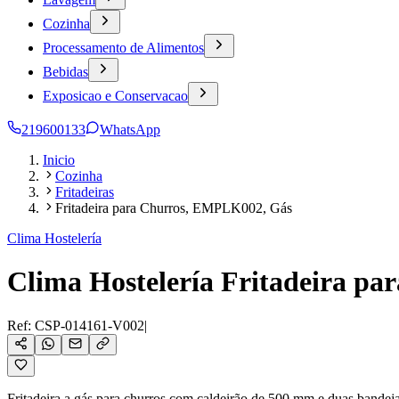
Cozinha
Processamento de Alimentos
Bebidas
Exposicao e Conservacao
219600133
WhatsApp
Inicio
Cozinha
Fritadeiras
Fritadeira para Churros, EMPLK002, Gás
Clima Hostelería
Clima Hostelería Fritadeira p
Ref:
CSP-014161-V002
|
Fritadeira a gás para churros com caldeirão de 500 mm e duas bandeja