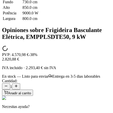
Fundo
730.0 cm
Alto
850.0 cm
Potência
9000.0 W
Largura
800.0 cm
Opiniones sobre
Frigideira Basculante
Elétrica, EMPPLSDTE50, 9 kW
PVP:
4.570,98 €
-
38
%
2.820,88 €
IVA incluido
·
2.293,40 €
sin IVA
En stock — Listo para enviar
Entrega en 3-5 dias laborables
Cantidad:
1
Anadir al carrito
Necesitas ayuda?