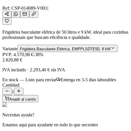
Ref:
CSP-014089-V001
|
Frigideira basculante elétrica de 50 litros e 9 kW, ideal para cozinhas
profissionais que buscam eficiência e qualidade.
Variante
Frigideira Basculante Elétrica, EMPPLSDTE50, 9 kW
PVP:
4.570,98 €
-
38
%
2.820,88 €
IVA incluido
·
2.293,40 €
sin IVA
En stock — Listo para enviar
Entrega en 3-5 dias laborables
Cantidad:
1
Anadir al carrito
Necesitas ayuda?
Estamos aqui para ayudarte en todo lo que necesites