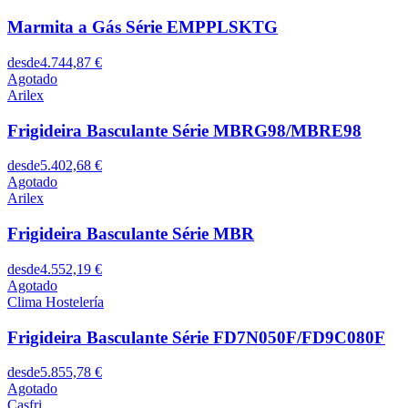
Marmita a Gás Série EMPPLSKTG
desde
4.744,87 €
Agotado
Arilex
Frigideira Basculante Série MBRG98/MBRE98
desde
5.402,68 €
Agotado
Arilex
Frigideira Basculante Série MBR
desde
4.552,19 €
Agotado
Clima Hostelería
Frigideira Basculante Série FD7N050F/FD9C080F
desde
5.855,78 €
Agotado
Casfri