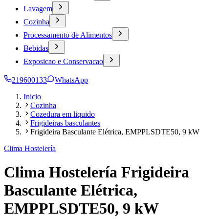
Lavagem
Cozinha
Processamento de Alimentos
Bebidas
Exposicao e Conservacao
219600133
WhatsApp
Inicio
Cozinha
Cozedura em liquido
Frigideiras basculantes
Frigideira Basculante Elétrica, EMPPLSDTE50, 9 kW
Clima Hostelería
Clima Hostelería Frigideira
Basculante Elétrica,
EMPPLSDTE50, 9 kW