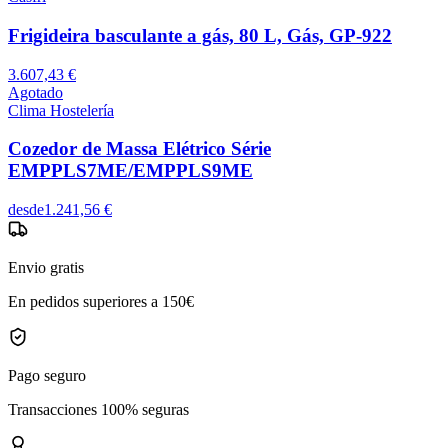
Frigideira basculante a gás, 80 L, Gás, GP-922
3.607,43 €
Agotado
Clima Hostelería
Cozedor de Massa Elétrico Série
EMPPLS7ME/EMPPLS9ME
desde
1.241,56 €
Envio gratis
En pedidos superiores a 150€
Pago seguro
Transacciones 100% seguras