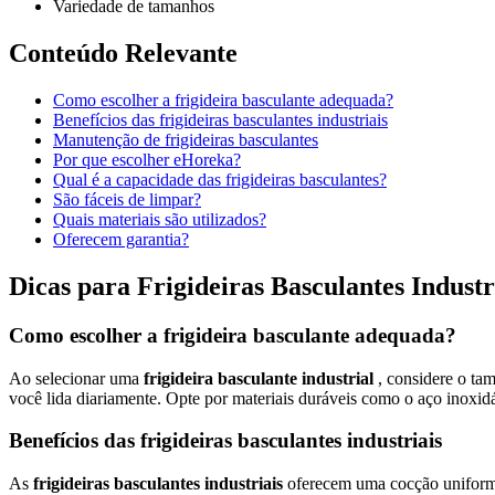
Variedade de tamanhos
Conteúdo Relevante
Como escolher a frigideira basculante adequada?
Benefícios das frigideiras basculantes industriais
Manutenção de frigideiras basculantes
Por que escolher eHoreka?
Qual é a capacidade das frigideiras basculantes?
São fáceis de limpar?
Quais materiais são utilizados?
Oferecem garantia?
Dicas para Frigideiras Basculantes Industr
Como escolher a frigideira basculante adequada?
Ao selecionar uma
frigideira basculante industrial
, considere o ta
você lida diariamente. Opte por materiais duráveis como o aço inoxidá
Benefícios das frigideiras basculantes industriais
As
frigideiras basculantes industriais
oferecem uma cocção uniforme 