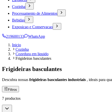
Cozinha
Processamento de Alimentos
Bebidas
Exposicao e Conservacao
219600133
WhatsApp
Inicio
Cozinha
Cozedura em liquido
Frigideiras basculantes
Frigideiras basculantes
Descubra nossas
frigideiras basculantes industriais
, ideais para q
Filtros
7 productos