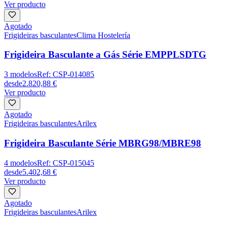
Ver producto
Agotado
Frigideiras basculantes
Clima Hostelería
Frigideira Basculante a Gás Série EMPPLSDTG
3
modelos
Ref:
CSP-014085
desde
2.820,88 €
Ver producto
Agotado
Frigideiras basculantes
Arilex
Frigideira Basculante Série MBRG98/MBRE98
4
modelos
Ref:
CSP-015045
desde
5.402,68 €
Ver producto
Agotado
Frigideiras basculantes
Arilex