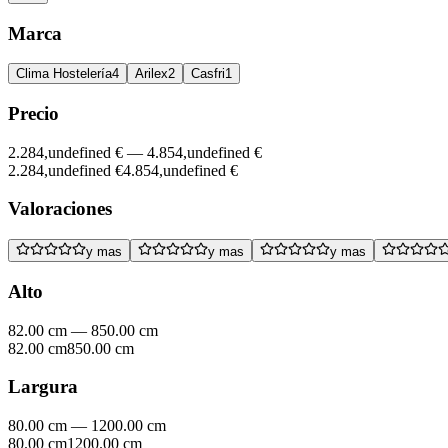
Marca
Clima Hostelería
4
Arilex
2
Casfri
1
Precio
2.284,undefined €
—
4.854,undefined €
2.284,undefined €
4.854,undefined €
Valoraciones
y mas
y mas
y mas
Alto
82.00 cm
—
850.00 cm
82.00 cm
850.00 cm
Largura
80.00 cm
—
1200.00 cm
80.00 cm
1200.00 cm