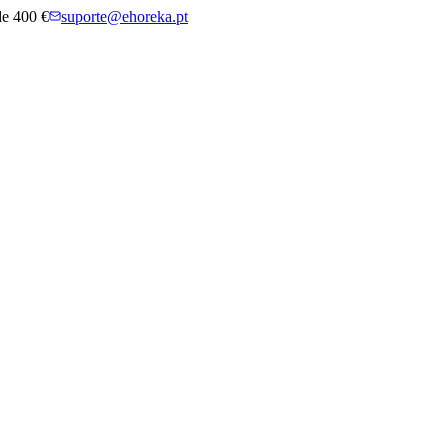
 de 400 €
suporte@ehoreka.pt