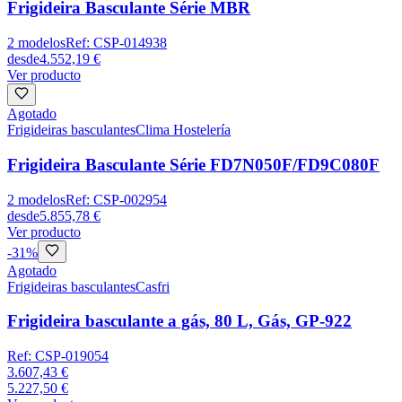
Frigideira Basculante Série MBR
2
modelos
Ref:
CSP-014938
desde
4.552,19 €
Ver producto
Agotado
Frigideiras basculantes
Clima Hostelería
Frigideira Basculante Série FD7N050F/FD9C080F
2
modelos
Ref:
CSP-002954
desde
5.855,78 €
Ver producto
-
31
%
Agotado
Frigideiras basculantes
Casfri
Frigideira basculante a gás, 80 L, Gás, GP-922
Ref:
CSP-019054
3.607,43 €
5.227,50 €