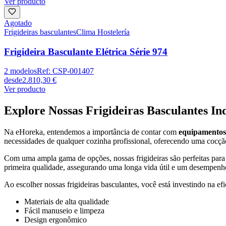
Ver producto
Agotado
Frigideiras basculantes
Clima Hostelería
Frigideira Basculante Elétrica Série 974
2
modelos
Ref:
CSP-001407
desde
2.810,30 €
Ver producto
Explore Nossas Frigideiras Basculantes Ind
Na eHoreka, entendemos a importância de contar com
equipamentos 
necessidades de qualquer cozinha profissional, oferecendo uma cocçã
Com uma ampla gama de opções, nossas frigideiras são perfeitas para r
primeira qualidade, assegurando uma longa vida útil e um desempenh
Ao escolher nossas frigideiras basculantes, você está investindo na ef
Materiais de alta qualidade
Fácil manuseio e limpeza
Design ergonômico