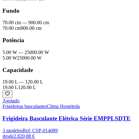
Fundo
70.00 cm
—
900.00 cm
70.00 cm
900.00 cm
Potência
5.00 W
—
25000.00 W
5.00 W
25000.00 W
Capacidade
19.00 L
—
120.00 L
19.00 L
120.00 L
Agotado
Frigideiras basculantes
Clima Hostelería
Frigideira Basculante Elétrica Série EMPPLSDTE
3
modelos
Ref:
CSP-014089
desde
2.820,88 €