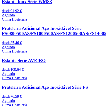
Estante Inox Série WMS3
desde
91,92 €
Agotado
Clima Hostelería
Prateleira Adicional Aço Inoxidável Série
FS0800500AS/FS1000500AS/FS1200500AS/FS1400
desde
85,46 €
Agotado
Clima Hostelería
Estante Série AVEIRO
desde
109,64 €
Agotado
Clima Hostelería
Prateleira Adicional Aço Inoxidável Série FS
desde
76,59 €
Agotado
Clima Hostelería