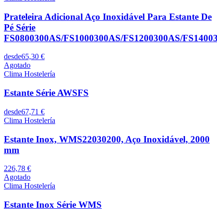
Prateleira Adicional Aço Inoxidável Para Estante De
Pé Série
FS0800300AS/FS1000300AS/FS1200300AS/FS1400
desde
65,30 €
Agotado
Clima Hostelería
Estante Série AWSFS
desde
67,71 €
Clima Hostelería
Estante Inox, WMS22030200, Aço Inoxidável, 2000
mm
226,78 €
Agotado
Clima Hostelería
Estante Inox Série WMS