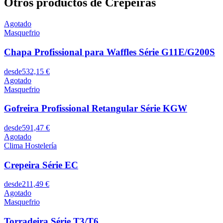
Otros productos de Crepeiras
Agotado
Masquefrio
Chapa Profissional para Waffles Série G11E/G200S
desde
532,15 €
Agotado
Masquefrio
Gofreira Profissional Retangular Série KGW
desde
591,47 €
Agotado
Clima Hostelería
Crepeira Série EC
desde
211,49 €
Agotado
Masquefrio
Torradeira Série T3/T6