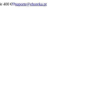
 de 400 €
suporte@ehoreka.pt