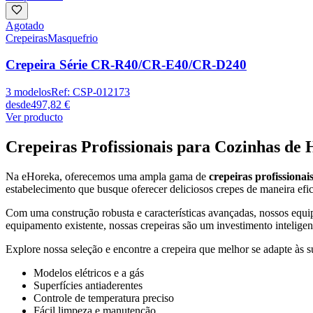
Agotado
Crepeiras
Masquefrio
Crepeira Série CR-R40/CR-E40/CR-D240
3
modelos
Ref:
CSP-012173
desde
497,82 €
Ver producto
Crepeiras Profissionais para Cozinhas de 
Na eHoreka, oferecemos uma ampla gama de
crepeiras profissionai
estabelecimento que busque oferecer deliciosos crepes de maneira efic
Com uma construção robusta e características avançadas, nossos eq
equipamento existente, nossas crepeiras são um investimento inteligen
Explore nossa seleção e encontre a crepeira que melhor se adapte às 
Modelos elétricos e a gás
Superfícies antiaderentes
Controle de temperatura preciso
Fácil limpeza e manutenção