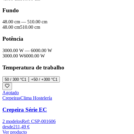
Fundo
48.00 cm
—
510.00 cm
48.00 cm
510.00 cm
Potência
3000.00 W
—
6000.00 W
3000.00 W
6000.00 W
Temperatura de trabalho
50 / 300 °C
1
+50 / +300 °C
1
Agotado
Crepeiras
Clima Hostelería
Crepeira Série EC
2
modelos
Ref:
CSP-001606
desde
211,49 €
Ver producto