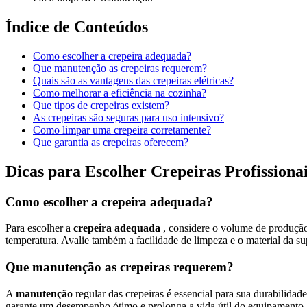
Índice de Conteúdos
Como escolher a crepeira adequada?
Que manutenção as crepeiras requerem?
Quais são as vantagens das crepeiras elétricas?
Como melhorar a eficiência na cozinha?
Que tipos de crepeiras existem?
As crepeiras são seguras para uso intensivo?
Como limpar uma crepeira corretamente?
Que garantia as crepeiras oferecem?
Dicas para Escolher Crepeiras Profissiona
Como escolher a crepeira adequada?
Para escolher a
crepeira adequada
, considere o volume de produção 
temperatura. Avalie também a facilidade de limpeza e o material da su
Que manutenção as crepeiras requerem?
A
manutenção
regular das crepeiras é essencial para sua durabilid
garante um desempenho ótimo e prolonga a vida útil do equipamento.