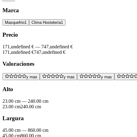
Marca
Masquefrio
1
Clima Hostelería
1
Precio
171,undefined €
—
747,undefined €
171,undefined €
747,undefined €
Valoraciones
y mas
y mas
y mas
Alto
23.00 cm
—
240.00 cm
23.00 cm
240.00 cm
Largura
45.00 cm
—
860.00 cm
45.00 cm
860.00 cm