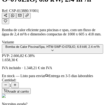
Ref:
CSP-013880-V001
|
Bomba de calor eficiente para piscinas e spas, com um fluxo de
água de 2,4 m³/h e dimensões compactas de 1000 x 605 x 418 mm.
Variante
Bomba de Calor Piscina/Spa, HTW-SWP-O-070LIO, 6.8 kW, 2.4 m³/h
PVP:
2.666,82 €
-
38
%
1.658,30 €
IVA incluido
·
1.348,21 €
sin IVA
En stock — Listo para enviar
Entrega en 3-5 dias laborables
Cantidad:
1
Anadir al carrito
Necesitas ayuda?