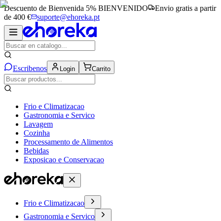
Descuento de Bienvenida 5%
BIENVENIDO
Envio gratis a partir
de 400 €
suporte@ehoreka.pt
Escribenos
Login
Carrito
Frio e Climatizacao
Gastronomia e Servico
Lavagem
Cozinha
Processamento de Alimentos
Bebidas
Exposicao e Conservacao
Frio e Climatizacao
Gastronomia e Servico