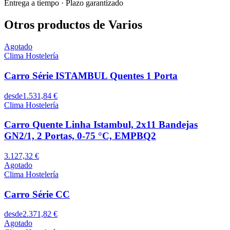
Entrega a tiempo
·
Plazo garantizado
Otros productos de Varios
Agotado
Clima Hostelería
Carro Série ISTAMBUL Quentes 1 Porta
desde
1.531,84 €
Clima Hostelería
Carro Quente Linha Istambul, 2x11 Bandejas
GN2/1, 2 Portas, 0-75 °C, EMPBQ2
3.127,32 €
Agotado
Clima Hostelería
Carro Série CC
desde
2.371,82 €
Agotado