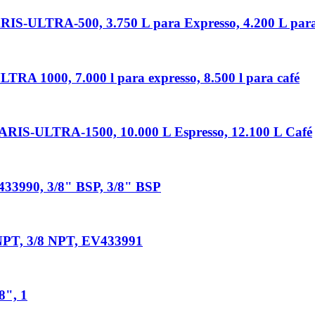
ARIS-ULTRA-500, 3.750 L para Expresso, 4.200 L pa
1000, 7.000 l para expresso, 8.500 l para café
LARIS-ULTRA-1500, 10.000 L Espresso, 12.100 L Café
V433990, 3/8" BSP, 3/8" BSP
8 NPT, 3/8 NPT, EV433991
8", 1