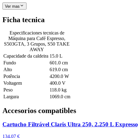
Ver mas
Ficha tecnica
Especificaciones tecnicas de
Máquina para Café Espresso,
S503GTA, 3 Grupos, S50 TAKE
AWAY
Capacidade da caldeira
15.0 L
Fundo
601.0 cm
Alto
619.0 cm
Potência
4200.0 W
Voltagem
400.0 V
Peso
118.0 kg
Largura
1069.0 cm
Accesorios compatibles
Cartucho Filtrável Claris Ultra 250, 2.250 L Exp
134,07 €