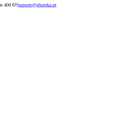
 de 400 €
suporte@ehoreka.pt