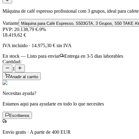
Máquina de café espresso profissional com 3 grupos, ideal para cafeter
Variante
Máquina para Café Espresso, S503GTA, 3 Grupos, S50 TAKE 
PVP:
20.138,79 €
-
9
%
18.419,62 €
IVA incluido
·
14.975,30 €
sin IVA
En stock — Listo para enviar
Entrega en 3-5 dias laborables
Cantidad:
1
Anadir al carrito
Necesitas ayuda?
Estamos aqui para ayudarte en todo lo que necesites
Escribenos
Envio gratis
·
A partir de 400 EUR