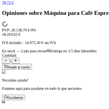
78,72 €
Opiniones sobre
Máquina para Café Espre
PVP:
20.138,79 €
-
9
%
18.419,62 €
IVA incluido
·
14.975,30 €
sin IVA
En stock — Listo para enviar
Entrega en 3-5 dias laborables
Cantidad:
1
Anadir al carrito
Necesitas ayuda?
Estamos aqui para ayudarte en todo lo que necesites
Escribenos