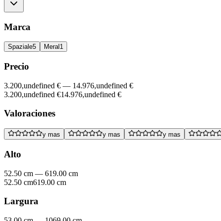
Marca
Spaziale
5
Meral
1
Precio
3.200,undefined €
—
14.976,undefined €
3.200,undefined €
14.976,undefined €
Valoraciones
y mas
y mas
y mas
Alto
52.50 cm
—
619.00 cm
52.50 cm
619.00 cm
Largura
53.00 cm
—
1069.00 cm