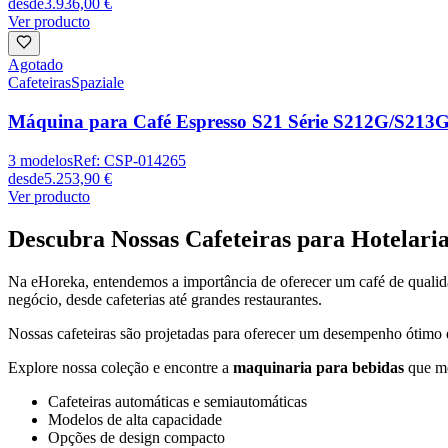
desde
3.936,00 €
Ver producto
Agotado
Cafeteiras
Spaziale
Máquina para Café Espresso S21 Série S212G/S213
3
modelos
Ref:
CSP-014265
desde
5.253,90 €
Ver producto
Descubra Nossas Cafeteiras para Hotelari
Na eHoreka, entendemos a importância de oferecer um café de qualida
negócio, desde cafeterias até grandes restaurantes.
Nossas cafeteiras são projetadas para oferecer um desempenho ótimo e
Explore nossa coleção e encontre a
maquinaria para bebidas
que me
Cafeteiras automáticas e semiautomáticas
Modelos de alta capacidade
Opções de design compacto