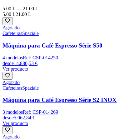
5.00 L
—
21.00 L
5.00 L
21.00 L
Agotado
Cafeteiras
Spaziale
Máquina para Café Espresso Série S50
4
modelos
Ref:
CSP-014250
desde
14.880,53 €
Ver producto
Agotado
Cafeteiras
Spaziale
Máquina para Café Espresso Série S2 INOX
3
modelos
Ref:
CSP-014269
desde
5.062,84 €
Ver producto
Agotado