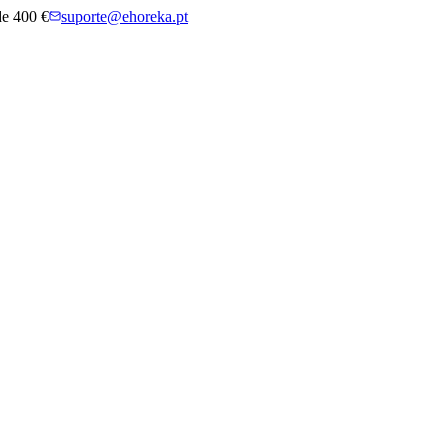
 de 400 €
suporte@ehoreka.pt