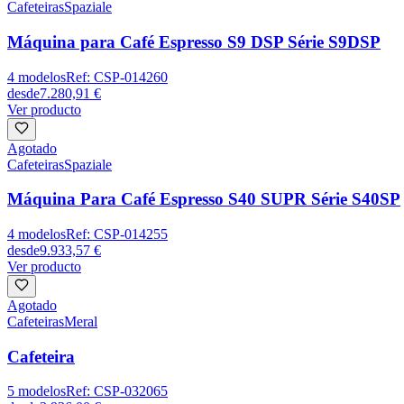
Cafeteiras
Spaziale
Máquina para Café Espresso S9 DSP Série S9DSP
4
modelos
Ref:
CSP-014260
desde
7.280,91 €
Ver producto
Agotado
Cafeteiras
Spaziale
Máquina Para Café Espresso S40 SUPR Série S40SP
4
modelos
Ref:
CSP-014255
desde
9.933,57 €
Ver producto
Agotado
Cafeteiras
Meral
Cafeteira
5
modelos
Ref:
CSP-032065