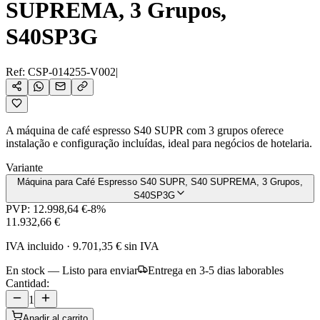
SUPREMA, 3 Grupos,
S40SP3G
Ref:
CSP-014255-V002
|
A máquina de café espresso S40 SUPR com 3 grupos oferece
instalação e configuração incluídas, ideal para negócios de hotelaria.
Variante
Máquina para Café Espresso S40 SUPR, S40 SUPREMA, 3 Grupos,
S40SP3G
PVP:
12.998,64 €
-
8
%
11.932,66 €
IVA incluido
·
9.701,35 €
sin IVA
En stock — Listo para enviar
Entrega en 3-5 dias laborables
Cantidad:
1
Anadir al carrito