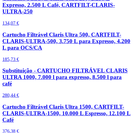
Expresso, 2.500 L Café, CARTFILT-CLARIS-
ULTRA-250
134,07 €
Cartucho Filtrável Claris Ultra 500, CARTFILT-
CLARIS-ULTRA-500, 3.750 L para Expresso, 4.200
L para OCS/CA
185,73 €
Substituição - CARTUCHO FILTRÁVEL CLARIS
ULTRA 1000, 7.000 l para expresso, 8.500 l para
café
280,44 €
Cartucho Filtrável Claris Ultra 1500, CARTFILT-
CLARIS-ULTRA-1500, 10.000 L Espresso, 12.100 L
Café
376,38 €