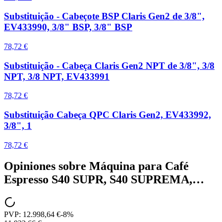
Substituição - Cabeçote BSP Claris Gen2 de 3/8",
EV433990, 3/8" BSP, 3/8" BSP
78,72 €
Substituição - Cabeça Claris Gen2 NPT de 3/8", 3/8
NPT, 3/8 NPT, EV433991
78,72 €
Substituição Cabeça QPC Claris Gen2, EV433992,
3/8", 1
78,72 €
Opiniones sobre
Máquina para Café
Espresso S40 SUPR, S40 SUPREMA,…
PVP:
12.998,64 €
-
8
%