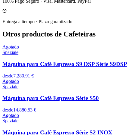
100% Pago Seguro
·
Visa, Mastercard, PayPal
Entrega a tiempo
·
Plazo garantizado
Otros productos de Cafeteiras
Agotado
Spaziale
Máquina para Café Espresso S9 DSP Série S9DSP
desde
7.280,91 €
Agotado
Spaziale
Máquina para Café Espresso Série S50
desde
14.880,53 €
Agotado
Spaziale
Máquina para Café Espresso Série S2 INOX