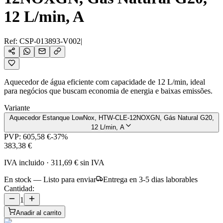
12 L/min, A
Ref:
CSP-013893-V002
|
Aquecedor de água eficiente com capacidade de 12 L/min, ideal
para negócios que buscam economia de energia e baixas emissões.
Variante
Aquecedor Estanque LowNox, HTW-CLE-12NOXGN, Gás Natural G20,
12 L/min, A
PVP:
605,58 €
-
37
%
383,38 €
IVA incluido
·
311,69 €
sin IVA
En stock — Listo para enviar
Entrega en 3-5 dias laborables
Cantidad:
1
Anadir al carrito