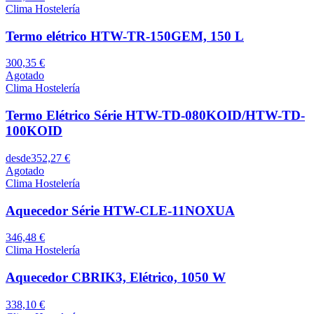
Clima Hostelería
Termo elétrico HTW-TR-150GEM, 150 L
300,35 €
Agotado
Clima Hostelería
Termo Elétrico Série HTW-TD-080KOID/HTW-TD-
100KOID
desde
352,27 €
Agotado
Clima Hostelería
Aquecedor Série HTW-CLE-11NOXUA
346,48 €
Clima Hostelería
Aquecedor CBRIK3, Elétrico, 1050 W
338,10 €