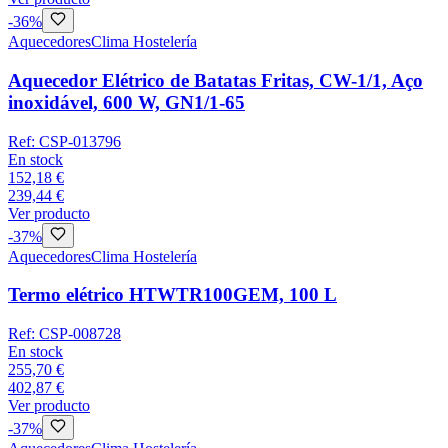
-
36
%
Aquecedores
Clima Hostelería
Aquecedor Elétrico de Batatas Fritas, CW-1/1, Aço
inoxidável, 600 W, GN1/1-65
Ref:
CSP-013796
En stock
152,18 €
239,44 €
Ver producto
-
37
%
Aquecedores
Clima Hostelería
Termo elétrico HTWTR100GEM, 100 L
Ref:
CSP-008728
En stock
255,70 €
402,87 €
Ver producto
-
37
%