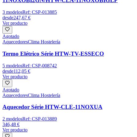
11NOXOBI2GN/HTW-CLA-11NOXOBIGLP
3
modelos
Ref:
CSP-013885
desde
247,67 €
Ver producto
Agotado
Aquecedores
Clima Hostelería
Termo Elétrico Série HTW-TV-ESSECO
5
modelos
Ref:
CSP-008742
desde
112,05 €
Ver producto
Agotado
Aquecedores
Clima Hostelería
Aquecedor Série HTW-CLE-11NOXUA
2
modelos
Ref:
CSP-013889
346,48 €
Ver producto