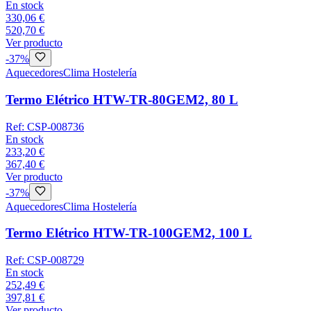
En stock
330,06 €
520,70 €
Ver producto
-
37
%
Aquecedores
Clima Hostelería
Termo Elétrico HTW-TR-80GEM2, 80 L
Ref:
CSP-008736
En stock
233,20 €
367,40 €
Ver producto
-
37
%
Aquecedores
Clima Hostelería
Termo Elétrico HTW-TR-100GEM2, 100 L
Ref:
CSP-008729
En stock
252,49 €
397,81 €
Ver producto