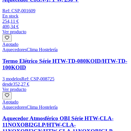
Ref:
CSP-001609
En stock
254,11 €
400,34 €
Ver producto
Agotado
Aquecedores
Clima Hostelería
Termo Elétrico Série HTW-TD-080KOID/HTW-TD-
100KOID
3
modelos
Ref:
CSP-008725
desde
352,27 €
Ver producto
Agotado
Aquecedores
Clima Hostelería
Aquecedor Atmosférico OBI Série HTW-CLA-
11NOXOBI2GLP/HTW-CLA-