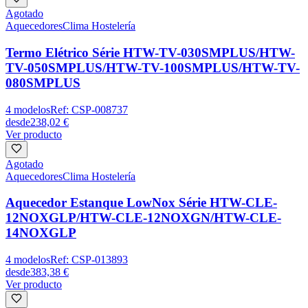
Agotado
Aquecedores
Clima Hostelería
Termo Elétrico Série HTW-TV-030SMPLUS/HTW-
TV-050SMPLUS/HTW-TV-100SMPLUS/HTW-TV-
080SMPLUS
4
modelos
Ref:
CSP-008737
desde
238,02 €
Ver producto
Agotado
Aquecedores
Clima Hostelería
Aquecedor Estanque LowNox Série HTW-CLE-
12NOXGLP/HTW-CLE-12NOXGN/HTW-CLE-
14NOXGLP
4
modelos
Ref:
CSP-013893
desde
383,38 €
Ver producto