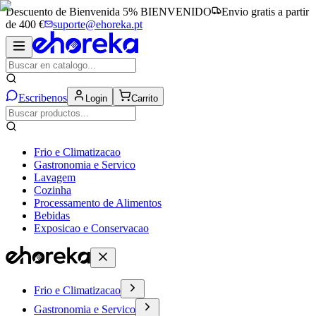
Descuento de Bienvenida 5%
BIENVENIDO
Envio gratis a partir
de 400 €
suporte@ehoreka.pt
Escribenos
Login
Carrito
Frio e Climatizacao
Gastronomia e Servico
Lavagem
Cozinha
Processamento de Alimentos
Bebidas
Exposicao e Conservacao
Frio e Climatizacao
Gastronomia e Servico