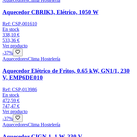
Aquecedores
Clima Hostelería
Aquecedor CBRIK3, Elétrico, 1050 W
Ref:
CSP-001610
En stock
338,10 €
533,36 €
Ver producto
-
37
%
Aquecedores
Clima Hostelería
Aquecedor Elétrico de Fritos, 0.65 kW, GN1/1, 230
V, EMP6DE010
Ref:
CSP-013986
En stock
472,59 €
747,47 €
Ver producto
-
37
%
Aquecedores
Clima Hostelería
Aquecedor CIGN-1, 1 W, 230 V