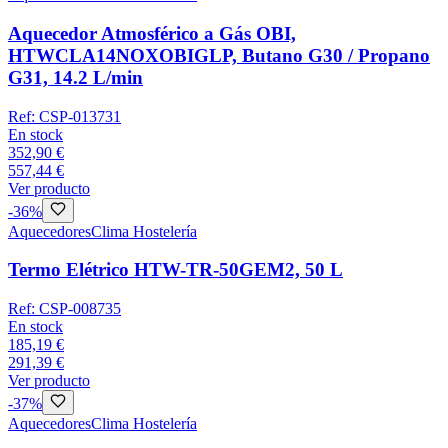
Aquecedor Atmosférico a Gás OBI,
HTWCLA14NOXOBIGLP, Butano G30 / Propano
G31, 14.2 L/min
Ref:
CSP-013731
En stock
352,90 €
557,44 €
Ver producto
-
36
%
Aquecedores
Clima Hostelería
Termo Elétrico HTW-TR-50GEM2, 50 L
Ref:
CSP-008735
En stock
185,19 €
291,39 €
Ver producto
-
37
%
Aquecedores
Clima Hostelería