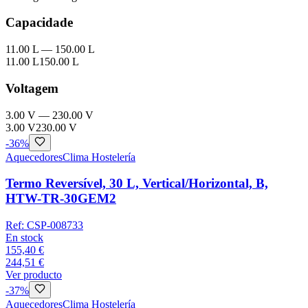
Capacidade
11.00 L
—
150.00 L
11.00 L
150.00 L
Voltagem
3.00 V
—
230.00 V
3.00 V
230.00 V
-
36
%
Aquecedores
Clima Hostelería
Termo Reversível, 30 L, Vertical/Horizontal, B,
HTW-TR-30GEM2
Ref:
CSP-008733
En stock
155,40 €
244,51 €
Ver producto
-
37
%
Aquecedores
Clima Hostelería