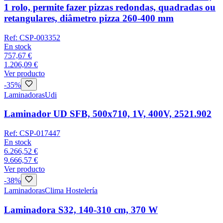
1 rolo, permite fazer pizzas redondas, quadradas ou
retangulares, diâmetro pizza 260-400 mm
Ref:
CSP-003352
En stock
757,67 €
1.206,09 €
Ver producto
-
35
%
Laminadoras
Udi
Laminador UD SFB, 500x710, 1V, 400V, 2521.902
Ref:
CSP-017447
En stock
6.266,52 €
9.666,57 €
Ver producto
-
38
%
Laminadoras
Clima Hostelería
Laminadora S32, 140-310 cm, 370 W