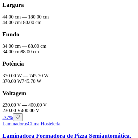
Largura
44.00 cm
—
180.00 cm
44.00 cm
180.00 cm
Fundo
34.00 cm
—
88.00 cm
34.00 cm
88.00 cm
Potência
370.00 W
—
745.70 W
370.00 W
745.70 W
Voltagem
230.00 V
—
400.00 V
230.00 V
400.00 V
-
37
%
Laminadoras
Clima Hostelería
Laminadora Formadora de Pizza Semiautomática,