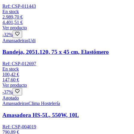
Ref:
CSP-011443
En stock
2.989,70 €
4.401,51 €
Ver producto
-
32
%
Amassadeiras
Udi
Bandeja, 2051.120, 75 x 45 cm, Elastômero
Ref:
CSP-012697
En stock
100,42 €
147,60 €
Ver producto
-
37
%
Agotado
Amassadeiras
Clima Hostelería
Amasadora HS-5L, 550W, 10L
Ref:
CSP-004019
790,89 €