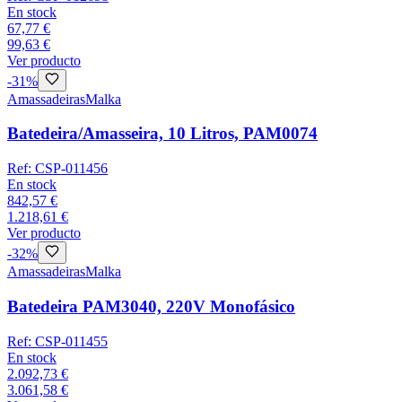
En stock
67,77 €
99,63 €
Ver producto
-
31
%
Amassadeiras
Malka
Batedeira/Amasseira, 10 Litros, PAM0074
Ref:
CSP-011456
En stock
842,57 €
1.218,61 €
Ver producto
-
32
%
Amassadeiras
Malka
Batedeira PAM3040, 220V Monofásico
Ref:
CSP-011455
En stock
2.092,73 €
3.061,58 €