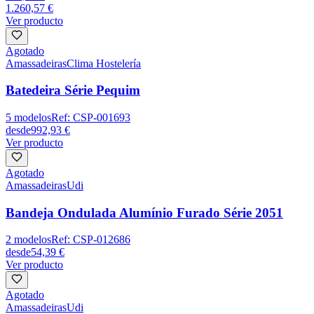
1.260,57 €
Ver producto
Agotado
Amassadeiras
Clima Hostelería
Batedeira Série Pequim
5
modelos
Ref:
CSP-001693
desde
992,93 €
Ver producto
Agotado
Amassadeiras
Udi
Bandeja Ondulada Alumínio Furado Série 2051
2
modelos
Ref:
CSP-012686
desde
54,39 €
Ver producto
Agotado
Amassadeiras
Udi