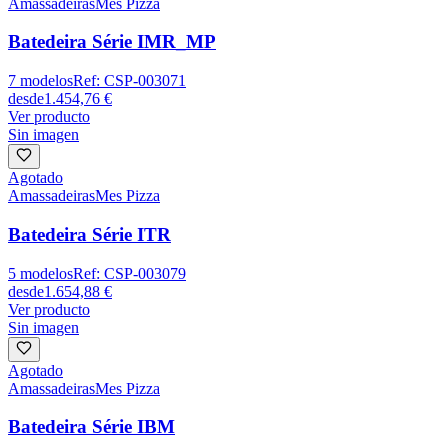
Amassadeiras
Mes Pizza
Batedeira Série IMR_MP
7
modelos
Ref:
CSP-003071
desde
1.454,76 €
Ver producto
Sin imagen
Agotado
Amassadeiras
Mes Pizza
Batedeira Série ITR
5
modelos
Ref:
CSP-003079
desde
1.654,88 €
Ver producto
Sin imagen
Agotado
Amassadeiras
Mes Pizza
Batedeira Série IBM