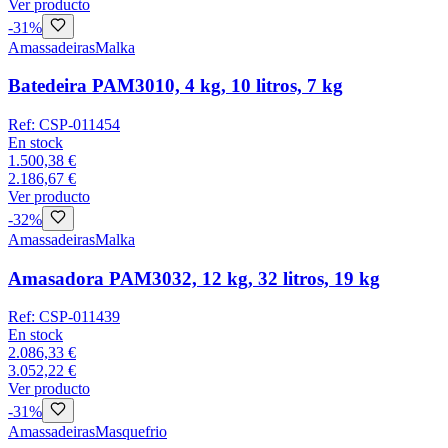
Ver producto
-
31
%
Amassadeiras
Malka
Batedeira PAM3010, 4 kg, 10 litros, 7 kg
Ref:
CSP-011454
En stock
1.500,38 €
2.186,67 €
Ver producto
-
32
%
Amassadeiras
Malka
Amasadora PAM3032, 12 kg, 32 litros, 19 kg
Ref:
CSP-011439
En stock
2.086,33 €
3.052,22 €
Ver producto
-
31
%
Amassadeiras
Masquefrio