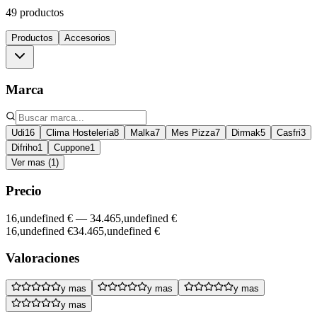
49 productos
Productos
Accesorios
Marca
Udi
16
Clima Hostelería
8
Malka
7
Mes Pizza
7
Dirmak
5
Casfri
3
Difriho
1
Cuppone
1
Ver mas (1)
Precio
16,undefined €
—
34.465,undefined €
16,undefined €
34.465,undefined €
Valoraciones
y mas
y mas
y mas
y mas