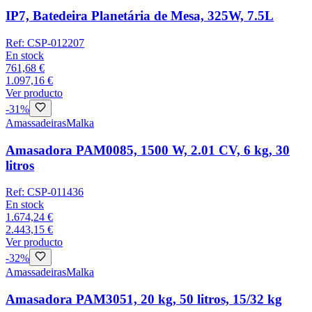
IP7, Batedeira Planetária de Mesa, 325W, 7.5L
Ref:
CSP-012207
En stock
761,68 €
1.097,16 €
Ver producto
-
31
%
Amassadeiras
Malka
Amasadora PAM0085, 1500 W, 2.01 CV, 6 kg, 30
litros
Ref:
CSP-011436
En stock
1.674,24 €
2.443,15 €
Ver producto
-
32
%
Amassadeiras
Malka
Amasadora PAM3051, 20 kg, 50 litros, 15/32 kg