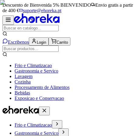
Descuento de Bienvenida 5%
BIENVENIDO
Envio gratis a partir
de 400 €
suporte@ehoreka.pt
Escribenos
Login
Carrito
Frio e Climatizacao
Gastronomia e Servico
Lavagem
Cozinha
Processamento de Alimentos
Bebidas
Exposicao e Conservacao
Frio e Climatizacao
Gastronomia e Servico