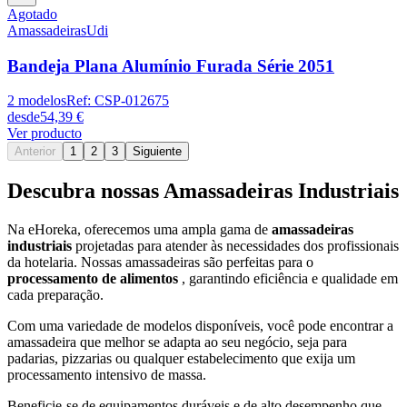
Agotado
Amassadeiras
Udi
Bandeja Plana Alumínio Furada Série 2051
2
modelos
Ref:
CSP-012675
desde
54,39 €
Ver producto
Anterior
1
2
3
Siguiente
Descubra nossas Amassadeiras Industriais
Na eHoreka, oferecemos uma ampla gama de
amassadeiras
industriais
projetadas para atender às necessidades dos profissionais
da hotelaria. Nossas amassadeiras são perfeitas para o
processamento de alimentos
, garantindo eficiência e qualidade em
cada preparação.
Com uma variedade de modelos disponíveis, você pode encontrar a
amassadeira que melhor se adapta ao seu negócio, seja para
padarias, pizzarias ou qualquer estabelecimento que exija um
processamento intensivo de massa.
Beneficie-se de equipamentos duráveis e de alto desempenho que