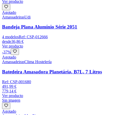
Ver producto
Agotado
Amassadeiras
Udi
Bandeja Plana Alumínio Série 2051
4
modelos
Ref:
CSP-012666
desde
36,86 €
Ver producto
-
37
%
Agotado
Amassadeiras
Clima Hostelería
Batedeira Amasadora Planetária, B7L, 7 Litros
Ref:
CSP-001680
491,99 €
779,14 €
Ver producto
Sin imagen
Agotado