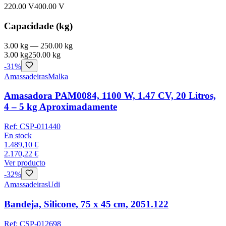
220.00 V
400.00 V
Capacidade (kg)
3.00 kg
—
250.00 kg
3.00 kg
250.00 kg
-
31
%
Amassadeiras
Malka
Amasadora PAM0084, 1100 W, 1.47 CV, 20 Litros,
4 – 5 kg Aproximadamente
Ref:
CSP-011440
En stock
1.489,10 €
2.170,22 €
Ver producto
-
32
%
Amassadeiras
Udi
Bandeja, Silicone, 75 x 45 cm, 2051.122
Ref:
CSP-012698