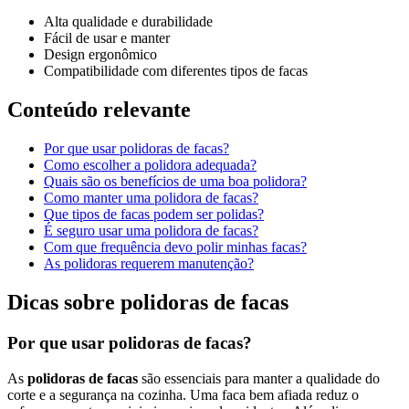
Alta qualidade e durabilidade
Fácil de usar e manter
Design ergonômico
Compatibilidade com diferentes tipos de facas
Conteúdo relevante
Por que usar polidoras de facas?
Como escolher a polidora adequada?
Quais são os benefícios de uma boa polidora?
Como manter uma polidora de facas?
Que tipos de facas podem ser polidas?
É seguro usar uma polidora de facas?
Com que frequência devo polir minhas facas?
As polidoras requerem manutenção?
Dicas sobre polidoras de facas
Por que usar polidoras de facas?
As
polidoras de facas
são essenciais para manter a qualidade do
corte e a segurança na cozinha. Uma faca bem afiada reduz o