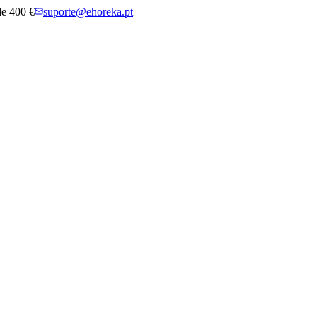
 de 400 €
suporte@ehoreka.pt